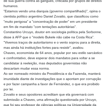
de sua guerra contra as gangues, criticada por grupos de direitos
humanos.
"Estamos vendo uma diarquia (governo compartilhado)", opina o
cientista político argentino Daniel Zovatto, que classificou como
"muito perigosa" a "concentração de poder" em um presidente
em fim de mandato "com tentações autoritárias".
Constantino Urcuyo, doutor em sociologia política pela Sorbonne,
disse à AFP que o "modelo Bukele não cabe na Costa Rica".
"Vivemos traços de autoritarismo e o vento soprou para a direita,
mas ainda há instituições fortes para resistir", avaliou.
Chaves, economista de 64 anos, popular por seu estilo sarcástico
e confrontativo, deve esperar dois mandatos para voltar a se
candidatar à reeleição, mas deputados governistas não
descartam mudar essa norma.
Ao ser nomeado ministro da Presidência e da Fazenda, manterá
imunidade diante de investigações que o apontam por corrupção
e por fazer campanha a favor de Fernández, o que era proibido
por lei.
Zovatto e seus opositores acreditam que ela governará com
submissão a Chaves, uma afirmação questionada por Urcuyo,
que foi seu professor de ciências políticas na Universidade da