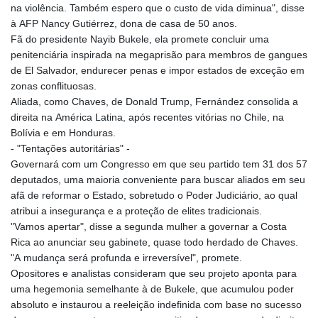
na violência. Também espero que o custo de vida diminua", disse
à AFP Nancy Gutiérrez, dona de casa de 50 anos.
Fã do presidente Nayib Bukele, ela promete concluir uma
penitenciária inspirada na megaprisão para membros de gangues
de El Salvador, endurecer penas e impor estados de exceção em
zonas conflituosas.
Aliada, como Chaves, de Donald Trump, Fernández consolida a
direita na América Latina, após recentes vitórias no Chile, na
Bolívia e em Honduras.
- "Tentações autoritárias" -
Governará com um Congresso em que seu partido tem 31 dos 57
deputados, uma maioria conveniente para buscar aliados em seu
afã de reformar o Estado, sobretudo o Poder Judiciário, ao qual
atribui a insegurança e a proteção de elites tradicionais.
"Vamos apertar", disse a segunda mulher a governar a Costa
Rica ao anunciar seu gabinete, quase todo herdado de Chaves.
"A mudança será profunda e irreversível", promete.
Opositores e analistas consideram que seu projeto aponta para
uma hegemonia semelhante à de Bukele, que acumulou poder
absoluto e instaurou a reeleição indefinida com base no sucesso