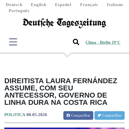
Deutsch
English
Español
Français
Italiano
Português
Clima - Berlin 19°C
DIREITISTA LAURA FERNÁNDEZ
ASSUME, COM SEU
ANTECESSOR, GOVERNO DE
LINHA DURA NA COSTA RICA
POLíTICA
08.05.2026
Compartilhar
Compartilhar