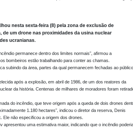
lhou nesta sexta-feira (8) pela zona de exclusão de
, de um drone nas proximidades da usina nuclear
des ucranianas.
incêndio permanece dentro dos limites normais", afirmou a
 os bombeiros estão trabalhando para conter as chamas.
a subindo da área, partes da qual permanecem fechadas ao públic
elecida após a explosão, em abril de 1986, de um dos reatores da
 nuclear da história. Centenas de milhares de moradores foram retirad
imada do incêndio, que teve origem após a queda de dois drones dent
ximadamente 1.180 hectares", indicou o diretor da reserva, Denis
 Ele não especificou a origem dos drones.
iv apresentou uma estimativa maior, indicando que o incêndio poderi