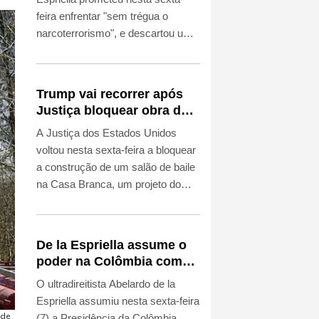
feira enfrentar "sem trégua o
narcoterrorismo", e descartou uma
negociação de paz com os grupos
armados, ao assumir a
Presidência da Colômbia, uma
Trump vai recorrer após
guinada que recompõe a aliança
Justiça bloquear obra de
entre Bogotá e Washington.
salão de baile
A Justiça dos Estados Unidos
voltou nesta sexta-feira a bloquear
a construção de um salão de baile
na Casa Branca, um projeto do
presidente Donald Trump, que
respondeu que levará o caso à
Suprema Corte.
De la Espriella assume o
poder na Colômbia com
apoio de Trump na guerra
O ultradireitista Abelardo de la
contra o tráfico
Espriella assumiu nesta sexta-feira
 de
(7) a Presidência da Colômbia