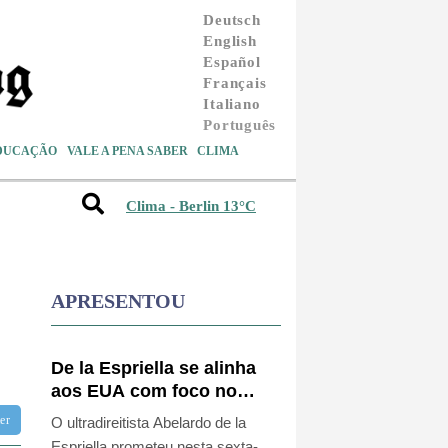
Deutsch
English
Español
Français
Italiano
Português
DUCAÇÃO
VALE A PENA SABER
CLIMA
Clima - Berlin 13°C
APRESENTOU
De la Espriella se alinha
aos EUA com foco no
'narcoterrorismo'
tter
O ultradireitista Abelardo de la
Espriella prometeu nesta sexta-