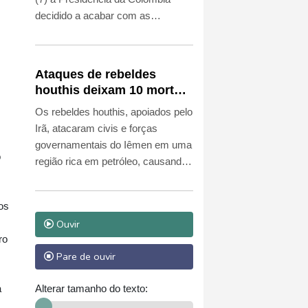
decidido a acabar com as
negociações de paz e combater
guerrilhas e narcotraficantes com
mão de ferro, em uma mudança de
Ataques de rebeldes
rumo que estreita os laços com
houthis deixam 10 mortos
Washington.
em região petrolífera do
Os rebeldes houthis, apoiados pelo
Iêmen
Irã, atacaram civis e forças
governamentais do Iêmen em uma
o
região rica em petróleo, causando
pelo menos 10 mortes nesta
sexta-feira (7), segundo um
os
ministro e uma fonte militar.
Ouvir
ro
Pare de ouvir
Alterar tamanho do texto:
a