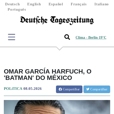
Deutsch
English
Español
Français
Italiano
Português
Clima - Berlin 19°C
OMAR GARCÍA HARFUCH, O
'BATMAN' DO MÉXICO
POLíTICA
08.05.2026
Compartilhar
Compartilhar