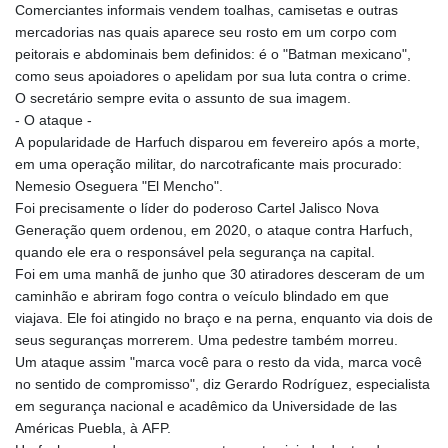
Comerciantes informais vendem toalhas, camisetas e outras
mercadorias nas quais aparece seu rosto em um corpo com
peitorais e abdominais bem definidos: é o "Batman mexicano",
como seus apoiadores o apelidam por sua luta contra o crime.
O secretário sempre evita o assunto de sua imagem.
- O ataque -
A popularidade de Harfuch disparou em fevereiro após a morte,
em uma operação militar, do narcotraficante mais procurado:
Nemesio Oseguera "El Mencho".
Foi precisamente o líder do poderoso Cartel Jalisco Nova
Generação quem ordenou, em 2020, o ataque contra Harfuch,
quando ele era o responsável pela segurança na capital.
Foi em uma manhã de junho que 30 atiradores desceram de um
caminhão e abriram fogo contra o veículo blindado em que
viajava. Ele foi atingido no braço e na perna, enquanto via dois de
seus seguranças morrerem. Uma pedestre também morreu.
Um ataque assim "marca você para o resto da vida, marca você
no sentido de compromisso", diz Gerardo Rodríguez, especialista
em segurança nacional e acadêmico da Universidade de las
Américas Puebla, à AFP.