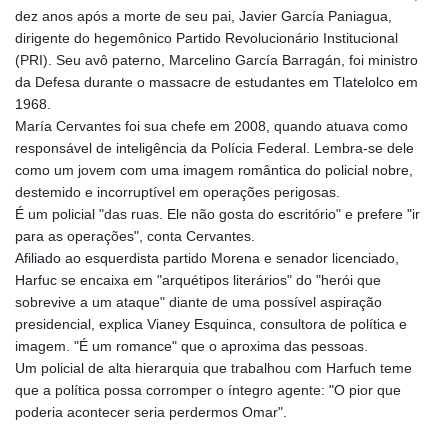
dez anos após a morte de seu pai, Javier García Paniagua,
dirigente do hegemônico Partido Revolucionário Institucional
(PRI). Seu avô paterno, Marcelino García Barragán, foi ministro
da Defesa durante o massacre de estudantes em Tlatelolco em
1968.
María Cervantes foi sua chefe em 2008, quando atuava como
responsável de inteligência da Polícia Federal. Lembra-se dele
como um jovem com uma imagem romântica do policial nobre,
destemido e incorruptível em operações perigosas.
É um policial "das ruas. Ele não gosta do escritório" e prefere "ir
para as operações", conta Cervantes.
Afiliado ao esquerdista partido Morena e senador licenciado,
Harfuc se encaixa em "arquétipos literários" do "herói que
sobrevive a um ataque" diante de uma possível aspiração
presidencial, explica Vianey Esquinca, consultora de política e
imagem. "É um romance" que o aproxima das pessoas.
Um policial de alta hierarquia que trabalhou com Harfuch teme
que a política possa corromper o íntegro agente: "O pior que
poderia acontecer seria perdermos Omar".