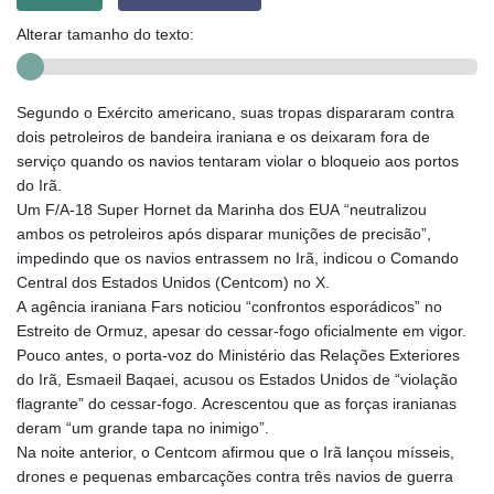
Alterar tamanho do texto:
Segundo o Exército americano, suas tropas dispararam contra
dois petroleiros de bandeira iraniana e os deixaram fora de
serviço quando os navios tentaram violar o bloqueio aos portos
do Irã.
Um F/A-18 Super Hornet da Marinha dos EUA “neutralizou
ambos os petroleiros após disparar munições de precisão”,
impedindo que os navios entrassem no Irã, indicou o Comando
Central dos Estados Unidos (Centcom) no X.
A agência iraniana Fars noticiou “confrontos esporádicos” no
Estreito de Ormuz, apesar do cessar-fogo oficialmente em vigor.
Pouco antes, o porta-voz do Ministério das Relações Exteriores
do Irã, Esmaeil Baqaei, acusou os Estados Unidos de “violação
flagrante” do cessar-fogo. Acrescentou que as forças iranianas
deram “um grande tapa no inimigo”.
Na noite anterior, o Centcom afirmou que o Irã lançou mísseis,
drones e pequenas embarcações contra três navios de guerra