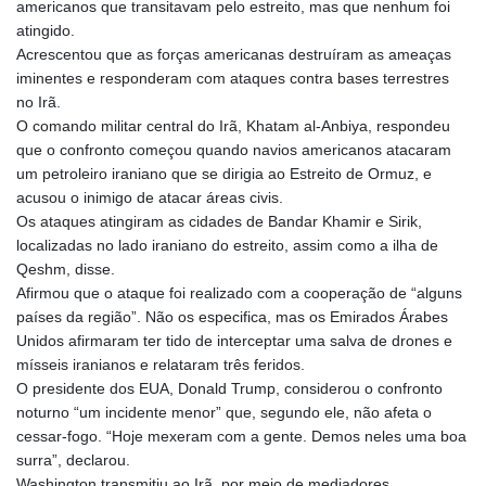
americanos que transitavam pelo estreito, mas que nenhum foi
atingido.
Acrescentou que as forças americanas destruíram as ameaças
iminentes e responderam com ataques contra bases terrestres
no Irã.
O comando militar central do Irã, Khatam al-Anbiya, respondeu
que o confronto começou quando navios americanos atacaram
um petroleiro iraniano que se dirigia ao Estreito de Ormuz, e
acusou o inimigo de atacar áreas civis.
Os ataques atingiram as cidades de Bandar Khamir e Sirik,
localizadas no lado iraniano do estreito, assim como a ilha de
Qeshm, disse.
Afirmou que o ataque foi realizado com a cooperação de “alguns
países da região”. Não os especifica, mas os Emirados Árabes
Unidos afirmaram ter tido de interceptar uma salva de drones e
mísseis iranianos e relataram três feridos.
O presidente dos EUA, Donald Trump, considerou o confronto
noturno “um incidente menor” que, segundo ele, não afeta o
cessar-fogo. “Hoje mexeram com a gente. Demos neles uma boa
surra”, declarou.
Washington transmitiu ao Irã, por meio de mediadores