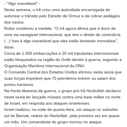
- “Algo inaceitável” -
Nesta semana, o Irã criou uma autoridade encarregada de
autorizar o trânsito pelo Estreito de Ormuz e de cobrar pedágios
dos navios.
Rubio condenou a medida. “O Irã agora afirma que é dono de
uma via navegável internacional, que tem o direito de controlá-la
(...) Isso é algo inaceitável que eles estão tentando normalizar”,
disse.
Cerca de 1.500 embarcações e 20 mil tripulantes internacionais
estão bloqueados na região do Golfo devido à guerra, segundo a
Organização Marítima Internacional da ONU.
O Comando Central dos Estados Unidos afirmou nesta sexta que
suas forças impedem que 70 petroleiros entrem ou saiam dos
portos iranianos.
Na frente libanesa da guerra, o grupo pró-Irã Hezbollah declarou
nesta sexta ter lançado mísseis contra uma base militar no norte
de Israel, em resposta aos ataques israelenses.
Israel realizou, na noite de quarta-feira, um ataque no subúrbio
sul de Beirute, reduto do Hezbollah, pela primeira vez em quase
um mês. Um comandante do grupo morreu no ataque.