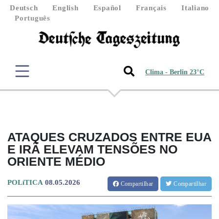
Deutsch
English
Español
Français
Italiano
Português
Clima - Berlin 23°C
ATAQUES CRUZADOS ENTRE EUA
E IRÃ ELEVAM TENSÕES NO
ORIENTE MÉDIO
POLíTICA
08.05.2026
Compartilhar
Compartilhar