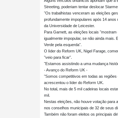
Alguns veículos britânicos apontam que a 
Streeting, poderiam tentar deslocar Starme
"Os trabalhistas venceram as eleições ge
profundamente impopulares após 14 anos no
da Universidade de Leicester.
Para Garnett, as eleições locais "mostram 
igualmente impopular, se não ainda mais. E
Verde pela esquerda".
O líder do Reform UK, Nigel Farage, come
"veio para ficar".
"Estamos assistindo a uma mudança históric
- Avanço do Reform UK -
"Somos competitivos em todas as regiões d
acrescentou o líder do Reform UK.
No total, mais de 5 mil cadeiras locais est
mil.
Nestas eleições, não houve votação para a
nos conselhos municipais de 32 de seus dist
Também não foram eleitos os principais d