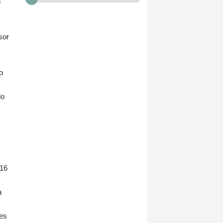
s
sor
o
do
 16
a
ões