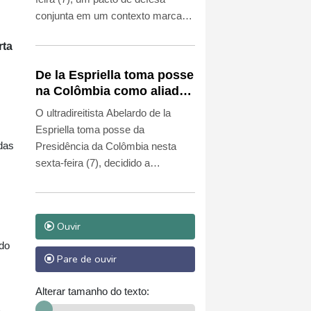
conjunta em um contexto marcado
pelos ataques houthis contra o
rta
reino saudita e pela guerra entre
Estados Unidos e Irã.
De la Espriella toma posse
na Colômbia como aliado
de Trump na guerra contra
O ultradireitista Abelardo de la
o tráfico
Espriella toma posse da
das
Presidência da Colômbia nesta
sexta-feira (7), decidido a
combater com mão de ferro
guerrilheiros e traficantes, em uma
guinada que estreita os laços com
Ouvir
Washington e enterra as
ido
negociações de paz.
Pare de ouvir
Alterar tamanho do texto: