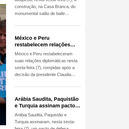
construção, na Casa Branca, do
monumental salão de baile
desejado pelo presidente Donald
Trump.
México e Peru
restabelecem relações
diplomáticas após ruptura
México e Peru restabeleceram
por asilo
suas relações diplomáticas nesta
sexta-feira (7), rompidas após a
decisão da presidente Claudia
Sheinbaum de conceder asilo a
uma ex-chefe de gabinete
condenada por conspiração.
Arábia Saudita, Paquistão
e Turquia assinam pacto
de defesa em meio a
Arábia Saudita, Paquistão e
tensão com Irã
Turquia assinaram, nesta sexta-
feira (7), um pacto de defesa