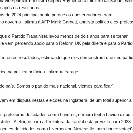
ex-vice-primeira-ministra Angela Rayner ou o ministro da Saúde, We
r após os resultados.
rais de 2024 principalmente porque os conservadores eram
 governo", afirma à AFP Mark Garnett, analista político e ex-profes
que o Partido Trabalhista levou menos de dois anos para se tornar
le vem perdendo apoio para o Reform UK pela direita e para o Partid
morou os resultados, estimando que eles demonstram que seu parti
a na política britânica", afirmou Farage.
o país. Somos o partido mais nacional, viemos para ficar",
avam em disputa nestas eleições na Inglaterra, de um total superior a
s prefeituras de cidades como Londres, embora tenha havido disput
ritos. A eleição para a Prefeitura da capital está prevista para 2028.
irigentes de cidades como Liverpool ou Newcastle, nem houve votaç