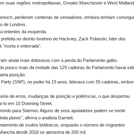
 suas regiões metropolitanas, Greater Manchester e West Midland
denoch, perderam centenas de vereadores, embora tenham consegu
ro de Londres.
escontentes da esquerda.
refeita no distrito londrino de Hackney, Zack Polanski, líder dos
tá "morta e enterrada".
foram ainda mais dolorosos com a perda do Parlamento galês.
do pouco mais da metade das 129 cadeiras do Parlamento havia sid
uarta posição.
l Party (SNP), no poder há 19 anos, liderava com 55 cadeiras, embor
série de erros, mudanças de posição e polêmicas, o que despertou
uí-lo em 10 Downing Street.
erendo para Starmer. Alguns de seus apoiadores podem se sentir
nda piores", afirma o analista Garnett.
tamento de muitos britânicos, enquanto o número de migrantes
 Mancha desde 2018 se aproxima de 200 mil.