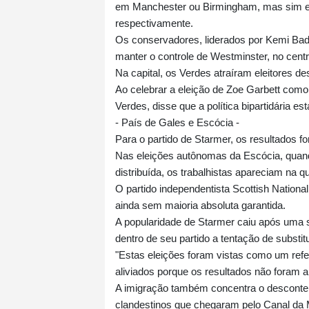
em Manchester ou Birmingham, mas sim em
respectivamente.
Os conservadores, liderados por Kemi Ba
manter o controle de Westminster, no cent
Na capital, os Verdes atraíram eleitores d
Ao celebrar a eleição de Zoe Garbett como p
Verdes, disse que a política bipartidária es
- País de Gales e Escócia -
Para o partido de Starmer, os resultados 
Nas eleições autônomas da Escócia, quan
distribuída, os trabalhistas apareciam na q
O partido independentista Scottish Nationa
ainda sem maioria absoluta garantida.
A popularidade de Starmer caiu após uma 
dentro de seu partido a tentação de substit
"Estas eleições foram vistas como um ref
aliviados porque os resultados não foram ai
A imigração também concentra o desconten
clandestinos que chegaram pelo Canal da