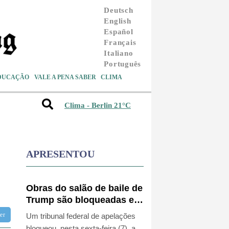
Deutsch
English
Español
Français
Italiano
Português
DUCAÇÃO
VALE A PENA SABER
CLIMA
Clima - Berlin 21°C
APRESENTOU
Obras do salão de baile de
Trump são bloqueadas em
recurso
tter
Um tribunal federal de apelações
bloqueou, nesta sexta-feira (7), a