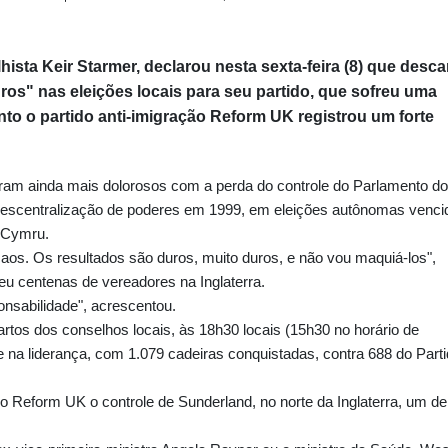
lhista Keir Starmer, declarou nesta sexta-feira (8) que desca
ros" nas eleições locais para seu partido, que sofreu uma
to o partido anti-imigração Reform UK registrou um forte
foram ainda mais dolorosos com a perda do controle do Parlamento do
 descentralização de poderes em 1999, em eleições autônomas venci
d Cymru.
 caos. Os resultados são duros, muito duros, e não vou maquiá-los",
eu centenas de vereadores na Inglaterra.
onsabilidade", acrescentou.
rtos dos conselhos locais, às 18h30 locais (15h30 no horário de
 na liderança, com 1.079 cadeiras conquistadas, contra 688 do Part
o Reform UK o controle de Sunderland, no norte da Inglaterra, um de