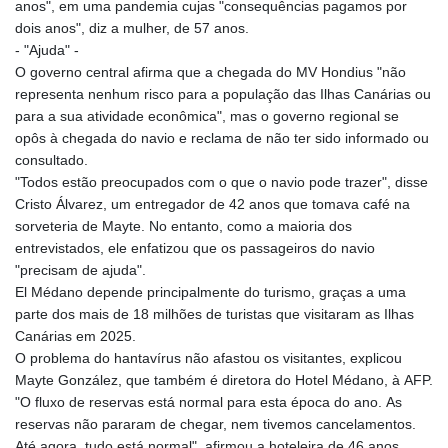
anos", em uma pandemia cujas "consequências pagamos por
dois anos", diz a mulher, de 57 anos.
- "Ajuda" -
O governo central afirma que a chegada do MV Hondius "não
representa nenhum risco para a população das Ilhas Canárias ou
para a sua atividade econômica", mas o governo regional se
opôs à chegada do navio e reclama de não ter sido informado ou
consultado.
"Todos estão preocupados com o que o navio pode trazer", disse
Cristo Álvarez, um entregador de 42 anos que tomava café na
sorveteria de Mayte. No entanto, como a maioria dos
entrevistados, ele enfatizou que os passageiros do navio
"precisam de ajuda".
El Médano depende principalmente do turismo, graças a uma
parte dos mais de 18 milhões de turistas que visitaram as Ilhas
Canárias em 2025.
O problema do hantavírus não afastou os visitantes, explicou
Mayte González, que também é diretora do Hotel Médano, à AFP.
"O fluxo de reservas está normal para esta época do ano. As
reservas não pararam de chegar, nem tivemos cancelamentos.
Até agora, tudo está normal", afirmou a hoteleira de 46 anos,