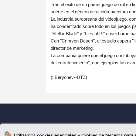
Tras el éxito de su primer juego de rol en 
suerte en el género de acción-aventura co
La industria surcoreana del videojuego, co
ha concentrado sobre todo en los juegos p
"Stellar Blade" y "Lies of Pi" cosecharon ba
Con "Crimson Desert", el estudio espera "lle
director de marketing.
La compañía quiere que el juego contribuya
del entretenimiento", con ejemplos tan clar
(I.Beryonev--DTZ)
Utilizamos cookies esenciales y cookies de terceros para e