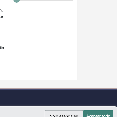
m.
se
ito
Solo esenciales
Aceptar todo