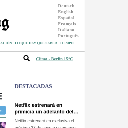
Deutsch
English
Español
Français
Italiano
Português
ACIÓN
LO QUE HAY QUE SABER
TIEMPO
Clima - Berlin 15°C
DESTACADAS
E
Netflix estrenará en
ter
primicia un adelanto del
videojuego GTA VI
Netflix estrenará en exclusiva el
próximo 27 de agosto un avance