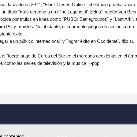
línea, lanzado en 2014, "Black Desert Online", el estudio prueba ahora
n un título "más cercano a un (The Legend of) Zelda", según Van Bee
nocida por títulos en línea como "PUBG: Battlegrounds" y "Lost Ark", 
ara PC y móviles. No obstante, últimamente juegos de acción como
stante éxito.
gar a un público internacional" y "lograr éxito en Occidente", dijo su
 al "fuerte auge de Corea del Sur en el mercado occidental en el ámb
os como las series de televisión y la música K-pop.
l contenido.