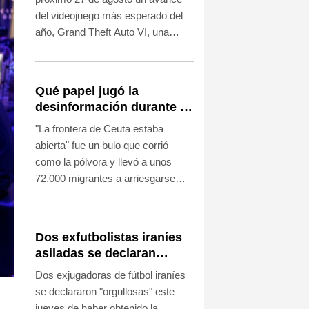
del videojuego más esperado del
año, Grand Theft Auto VI, una
estrategia inédita en la industria,
anunció este jueves el estudio
estadounidense Rockstar.
Qué papel jugó la
desinformación durante la
última ola de migrantes
"La frontera de Ceuta estaba
que llegó al enclave
abierta" fue un bulo que corrió
español de Ceuta
como la pólvora y llevó a unos
72.000 migrantes a arriesgarse
para llegar al enclave español
desde Marruecos a finales de julio.
Dos exfutbolistas iraníes
asiladas se declaran
"orgullosas" de hacerse
Dos exjugadoras de fútbol iraníes
australianas
se declararon "orgullosas" este
jueves de haber obtenido la