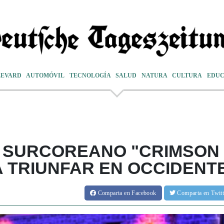
LEVARD
AUTOMÓVIL
TECNOLOGÍA
SALUD
NATURA
CULTURA
EDUC
O SURCOREANO "CRIMSON
 TRIUNFAR EN OCCIDENT
Comparta
en Facebook
Comparta
en Twit