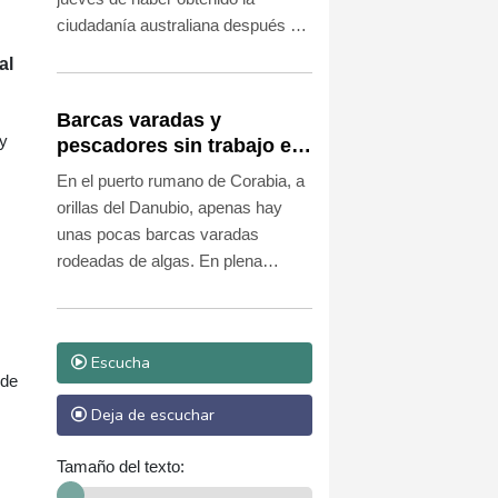
ciudadanía australiana después de
ser tildadas de traidoras en su país
al
por negarse a cantar el himno
nacional antes de un partido, lo que
Barcas varadas y
las obligó a solicitar asilo.
 y
pescadores sin trabajo en
un Danubio bajo mínimos
En el puerto rumano de Corabia, a
por la sequía
orillas del Danubio, apenas hay
unas pocas barcas varadas
rodeadas de algas. En plena
sequía en Europa, el nivel del río
es tan bajo que estos botes no
pueden entrar ni salir.
Escucha
 de
Deja de escuchar
Tamaño del texto: