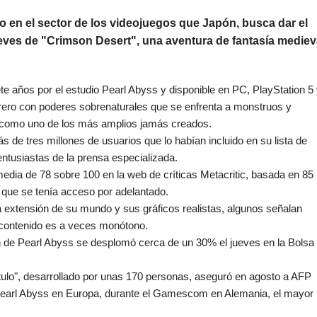
 en el sector de los videojuegos que Japón, busca dar el
ueves de "Crimson Desert", una aventura de fantasía mediev
ete años por el estudio Pearl Abyss y disponible en PC, PlayStation 5
rero con poderes sobrenaturales que se enfrenta a monstruos y
do como uno de los más amplios jamás creados.
 de tres millones de usuarios que lo habían incluido en su lista de
entusiastas de la prensa especializada.
edia de 78 sobre 100 en la web de críticas Metacritic, basada en 85
la que se tenía acceso por adelantado.
la extensión de su mundo y sus gráficos realistas, algunos señalan
u contenido es a veces monótono.
n de Pearl Abyss se desplomó cerca de un 30% el jueves en la Bolsa
ulo", desarrollado por unas 170 personas, aseguró en agosto a AFP
Pearl Abyss en Europa, durante el Gamescom en Alemania, el mayor