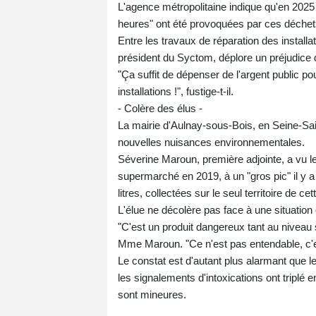
L'agence métropolitaine indique qu'en 2025 
heures" ont été provoquées par ces déche
Entre les travaux de réparation des install
président du Syctom, déplore un préjudice d
"Ça suffit de dépenser de l'argent public pou
installations !", fustige-t-il.
- Colère des élus -
La mairie d'Aulnay-sous-Bois, en Seine-Saint
nouvelles nuisances environnementales.
Séverine Maroun, première adjointe, a vu l
supermarché en 2019, à un "gros pic" il y 
litres, collectées sur le seul territoire de 
L'élue ne décolère pas face à une situation 
"C'est un produit dangereux tant au niveau sa
Mme Maroun. "Ce n'est pas entendable, c'es
Le constat est d'autant plus alarmant que le
les signalements d'intoxications ont triplé
sont mineures.