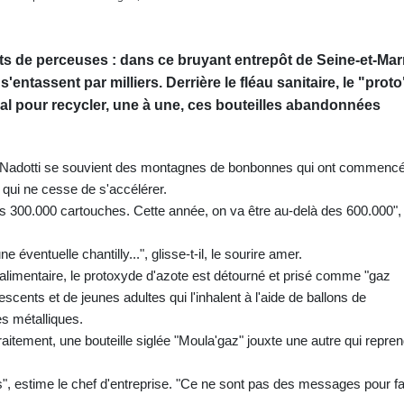
ts de perceuses : dans ce bruyant entrepôt de Seine-et-Mar
ntassent par milliers. Derrière le fléau sanitaire, le "proto
al pour recycler, une à une, ces bouteilles abandonnées
ic Nadotti se souvient des montagnes de bonbonnes qui ont commenc
 qui ne cesse de s'accélérer.
des 300.000 cartouches. Cette année, on va être au-delà des 600.000",
ventuelle chantilly...", glisse-t-il, le sourire amer.
 alimentaire, le protoxyde d'azote est détourné et prisé comme "gaz
lescents et de jeunes adultes qui l'inhalent à l'aide de ballons de
s métalliques.
aitement, une bouteille siglée "Moula'gaz" jouxte une autre qui repre
s", estime le chef d'entreprise. "Ce ne sont pas des messages pour fa