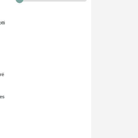
tti
éré
des