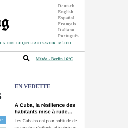
Deutsch
English
Español
Français
Italiano
Português
CATION
CE QU'IL FAUT SAVOIR
MÉTÉO
Météo - Berlin 16°C
EN VEDETTE
S
A Cuba, la résilience des
habitants mise à rude
épreuve
tter
Les Cubains ont pour habitude de
se montrer résilients et ingénieux