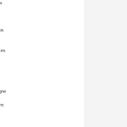
ux
nos
ces
s
igne
re: