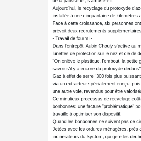
de la pâtisserie", s'amuse-t-il.
Aujourd'hui, le recyclage du protoxyde d'azo
installée à une cinquantaine de kilomètres 
Face à cette croissance, six personnes on
prévoit deux recrutements supplémentaires d
- Travail de fourmi -
Dans l'entrepôt, Aubin Chouly s'active au m
lunettes de protection sur le nez et clé de
"On enlève le plastique, l'embout, la petite g
savoir s'il y a encore du protoxyde dedans",
Gaz à effet de serre "300 fois plus puissan
via un extracteur spécialement conçu, puis e
une autre voie, revendus pour être valorisé
Ce minutieux processus de recyclage coûte e
bonbonnes: une facture "problématique" pour 
travaille à optimiser son dispositif.
Quand les bonbonnes ne suivent pas ce circ
Jetées avec les ordures ménagères, près d'
incinérateurs du Syctom, qui gère les déche