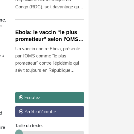
Congo (RDC), soit davantage que
lors de l'épidémie la plus meurtrière
ne,
de l'histoire du pays entre 2018 et
"
2020, selon les données publiées
Ebola: le vaccin "le plus
vendredi par les autorités
prometteur" selon l'OMS
congolaises.
va être développé par un
Un vaccin contre Ebola, présenté
groupe singapourien
é à
par l'OMS comme "le plus
prometteur" contre l'épidémie qui
sévit toujours en République
démocratique du Congo, va être
développé par Hilleman
Laboratories, basé à Singapour, a
Ecoutez
annoncé ce groupe jeudi.
Arrête d'écouter
nd
Taille du texte:
ire