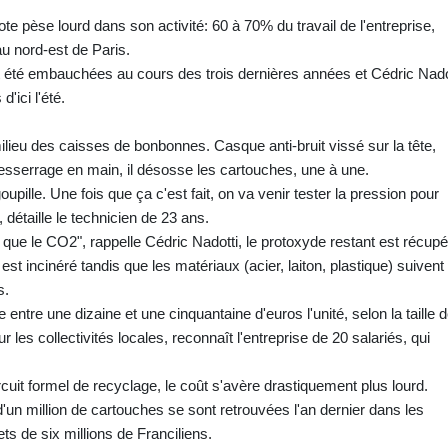
te pèse lourd dans son activité: 60 à 70% du travail de l'entreprise,
au nord-est de Paris.
t été embauchées au cours des trois dernières années et Cédric Nado
'ici l'été.
ilieu des caisses de bonbonnes. Casque anti-bruit vissé sur la tête,
 desserrage en main, il désosse les cartouches, une à une.
oupille. Une fois que ça c'est fait, on va venir tester la pression pour
 détaille le technicien de 23 ans.
t que le CO2", rappelle Cédric Nadotti, le protoxyde restant est récup
st incinéré tandis que les matériaux (acier, laiton, plastique) suivent
s.
ntre une dizaine et une cinquantaine d'euros l'unité, selon la taille 
les collectivités locales, reconnaît l'entreprise de 20 salariés, qui
uit formel de recyclage, le coût s'avère drastiquement plus lourd.
un million de cartouches se sont retrouvées l'an dernier dans les
ts de six millions de Franciliens.