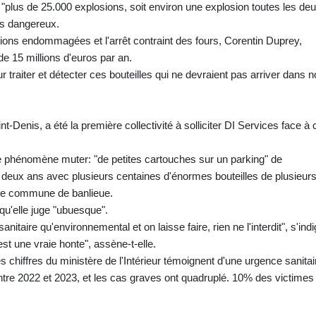
"plus de 25.000 explosions, soit environ une explosion toutes les de
ts dangereux.
ations endommagées et l'arrêt contraint des fours, Corentin Duprey,
e 15 millions d'euros par an.
r traiter et détecter ces bouteilles qui ne devraient pas arriver dans 
-Denis, a été la première collectivité à solliciter DI Services face à 
e phénomène muter: "de petites cartouches sur un parking" de
a deux ans avec plusieurs centaines d'énormes bouteilles de plusieur
cette commune de banlieue.
qu'elle juge "ubuesque".
nitaire qu'environnemental et on laisse faire, rien ne l'interdit", s'ind
t une vraie honte", assène-t-elle.
s chiffres du ministère de l'Intérieur témoignent d'une urgence sanitai
 entre 2022 et 2023, et les cas graves ont quadruplé. 10% des victimes