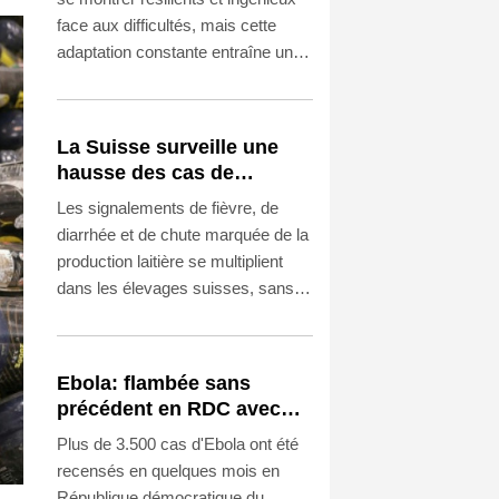
face aux difficultés, mais cette
adaptation constante entraîne un
coût psychologique élevé, face à la
crise prolongée que traverse l'île.
La Suisse surveille une
hausse des cas de
maladie d'origine
Les signalements de fièvre, de
inconnue chez les vaches
diarrhée et de chute marquée de la
laitières
production laitière se multiplient
dans les élevages suisses, sans
que la cause de cette maladie soit
encore connue, ont indiqué
mercredi les autorités fédérales.
Ebola: flambée sans
précédent en RDC avec
plus de 3.500 cas
Plus de 3.500 cas d'Ebola ont été
recensés en quelques mois en
République démocratique du