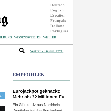
Deutsch
English
Español
Français
Italiano
Português
ILDUNG
WISSENSWERTES
WETTER
Wetter - Berlin 17°C
EMPFOHLEN
Eurojackpot geknackt:
tter
Mehr als 32 Millionen Euro
gehen nach Nordrhein-
Ein Glückspilz aus Nordrhein-
Westfalen
Westfalen hat den Eurojackpot