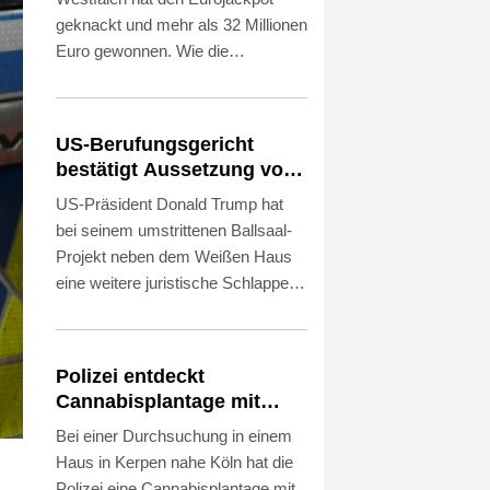
geknackt und mehr als 32 Millionen
Euro gewonnen. Wie die
Westdeutsche Lotterie am Freitag
mitteilte, bekommt die Gewinnerin
oder der Gewinner 32.658.025
US-Berufungsgericht
Euro. Die richtigen Gewinnzahlen
bestätigt Aussetzung von
lauteten eins, drei, sechs, 13 und
Trumps umstrittenen
US-Präsident Donald Trump hat
23, mit den Eurozahlen fünf und
Ballsaal-Plänen
bei seinem umstrittenen Ballsaal-
sieben.
Projekt neben dem Weißen Haus
eine weitere juristische Schlappe
hinnehmen müssen. Ein
Bundesberufungsgericht bestätigte
am Freitag die im April von einem
Polizei entdeckt
Richter angeordnete Aussetzung
Cannabisplantage mit
der Bauarbeiten. Es begründete
mehr als 900 Pflanzen in
Bei einer Durchsuchung in einem
sein Urteil mit der fehlenden
Kerpen - Festnahme
Haus in Kerpen nahe Köln hat die
Zustimmung des Kongresses und
Polizei eine Cannabisplantage mit