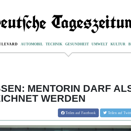
ULEVARD
AUTOMOBIL
TECHNIK
GESUNDHEIT
UMWELT
KULTUR
B
SSEN: MENTORIN DARF AL
EICHNET WERDEN
Teilen
auf Facebook
Teilen
auf Twi