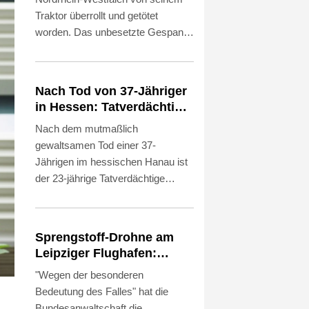
Traktor überrollt und getötet
worden. Das unbesetzte Gespann
aus Traktor und einem
Wasserwagen begann aus bislang
ungeklärter Ursache zu rollen und
Nach Tod von 37-Jähriger
erfasste den 76-Jährigen, wie die
in Hessen: Tatverdächtiger
Polizei in Meschede am Freitag
wieder auf freiem Fuß
Nach dem mutmaßlich
mitteilte. Der Unfall ereignete sich
gewaltsamen Tod einer 37-
demnach am
Jährigen im hessischen Hanau ist
Donnerstagnachmittag auf dem
der 23-jährige Tatverdächtige
Hof eines landwirtschaftlichen
wieder auf freiem Fuß. Bei der
Betriebs in Marsberg.
Obduktion des Leichnams konnte
zunächst keine eindeutige
Sprengstoff-Drohne am
Todesursache festgestellt werden,
Leipziger Flughafen:
wie die Polizei in Offenbach und die
Bundesanwaltschaft
"Wegen der besonderen
Staatsanwaltschaft am Freitag
übernimmt Ermittlungen
Bedeutung des Falles" hat die
mitteilten. Weitere Untersuchungen
Bundesanwaltschaft die