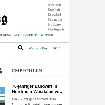
Deutsch
English
Español
Français
Italiano
Português
ILDUNG
WISSENSWERTES
WETTER
Wetter - Berlin 16°C
S
EMPFOHLEN
76-jähriger Landwirt in
tter
Nordrhein-Westfalen von
Traktor überrollt und
Ein 76-jähriger Landwirt ist in
getötet
Nordrhein-Westfalen von seinem