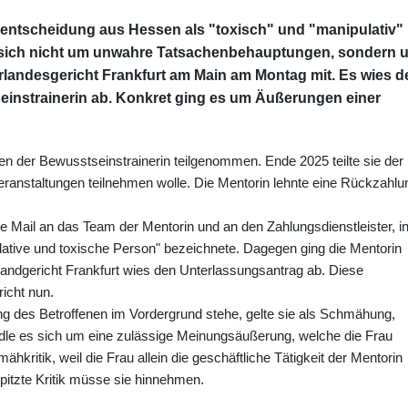
tsentscheidung aus Hessen als "toxisch" und "manipulativ"
s sich nicht um unwahre Tatsachenbehauptungen, sondern 
landesgericht Frankfurt am Main am Montag mit. Es wies d
einstrainerin ab. Konkret ging es um Äußerungen einer
en der Bewusstseinstrainerin teilgenommen. Ende 2025 teilte sie der
eranstaltungen teilnehmen wolle. Die Mentorin lehnte eine Rückzahlu
e Mail an das Team der Mentorin und an den Zahlungsdienstleister, i
lative und toxische Person" bezeichnete. Dagegen ging die Mentorin
s Landgericht Frankfurt wies den Unterlassungsantrag ab. Diese
icht nun.
ng des Betroffenen im Vordergrund stehe, gelte sie als Schmähung,
andle es sich um eine zulässige Meinungsäußerung, welche die Frau
ritik, weil die Frau allein die geschäftliche Tätigkeit der Mentorin
spitzte Kritik müsse sie hinnehmen.