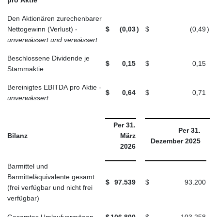
Den Aktionären zurechenbarer
Nettogewinn (Verlust) -
$
(0,03
)
$
(0,49
)
unverwässert und verwässert
Beschlossene Dividende je
$
0,15
$
0,15
Stammaktie
Bereinigtes EBITDA pro Aktie -
$
0,64
$
0,71
unverwässert
Per 31.
Per 31.
Bilanz
März
Dezember 2025
2026
Barmittel und
Barmitteläquivalente gesamt
$
97.539
$
93.200
(frei verfügbar und nicht frei
verfügbar)
Gesamtes Umlaufvermögen
$
106.800
$
103.258