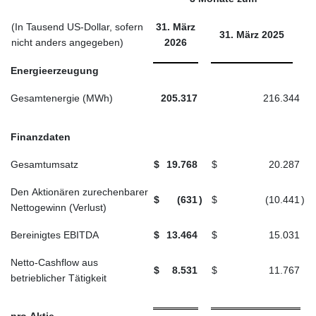
(In Tausend US-Dollar, sofern
31. März
31. März 2025
nicht anders angegeben)
2026
Energieerzeugung
Gesamtenergie (MWh)
205.317
216.344
Finanzdaten
Gesamtumsatz
$
19.768
$
20.287
Den Aktionären zurechenbarer
$
(631
)
$
(10.441
)
Nettogewinn (Verlust)
Bereinigtes EBITDA
$
13.464
$
15.031
Netto-Cashflow aus
$
8.531
$
11.767
betrieblicher Tätigkeit
pro Aktie