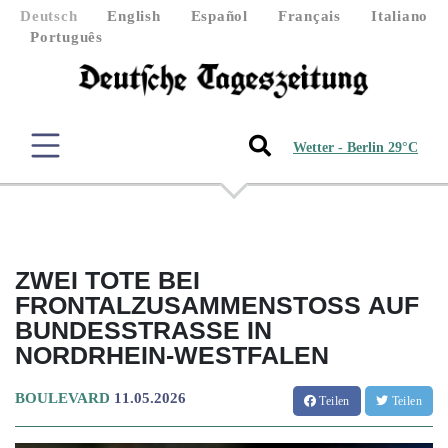
Deutsch
English
Español
Français
Italiano
Português
Wetter - Berlin 29°C
ZWEI TOTE BEI
FRONTALZUSAMMENSTOSS AUF B
UNDESSTRASSE IN NO
RDRHEIN-WESTFALEN
BOULEVARD
11.05.2026
Teilen
Teilen