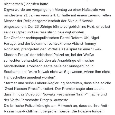
nicht atmen") gerufen hatte.
Digwa wurde am vergangenen Montag zu einer Haftstrafe von
mindestens 21 Jahren verurteilt. Er hatte mit einem zeremoniellen
Messer der Religionsgemeinschaft der Sikh auf Nowak
eingestochen. Der 23-Jährige führte vergeblich ins Feld, er selbst
sei das Opfer und sei rassistisch beleidigt worden.
Der Chef der rechtspopulistischen Partei Reform UK, Nigel
Farage, und der bekannte rechtsextreme Aktivist Tommy
Robinson, prangerten den Vorfall als Beispiel für eine "Zwei-
Klassen-Praxis" der britischen Polizei an, bei der Weiße
schlechter behandelt würden als Angehörige ethnischer
Minderheiten. Robinson sagte bei einer Kundgebung in
Southampton, "wäre Nowak nicht weiß gewesen, wären ihm nicht
Handschellen angelegt worden".
Starmer und seine Labour-Regierung bestreiten, dass eine solche
"Zwei-Klassen-Praxis" existiert. Der Premier sagte aber auch,
dass ihn das Video von Nowaks Festnahme "krank" mache und
der Vorfall "ernsthafte Fragen" aufwerfe.
Die britische Polizei kündigte am Mittwoch an, dass sie ihre Anti-
Rassismus-Richtlinien überprüfen werde. Die Polizeileitungen