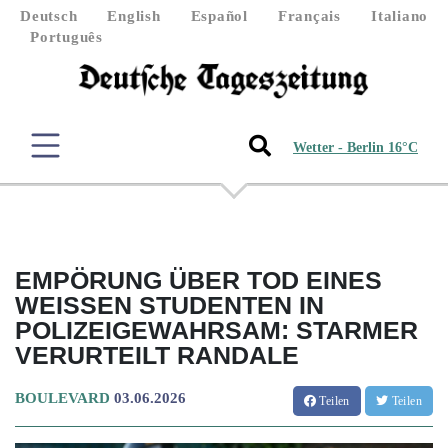
Deutsch
English
Español
Français
Italiano
Português
Wetter - Berlin 16°C
EMPÖRUNG ÜBER TOD EINES
WEISSEN STUDENTEN IN P
OLIZEIGEWAHRSAM: STARMER V
ERURTEILT RANDALE
BOULEVARD
03.06.2026
Teilen
Teilen