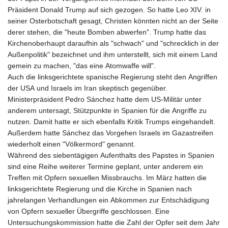
Präsident Donald Trump auf sich gezogen. So hatte Leo XIV. in
seiner Osterbotschaft gesagt, Christen könnten nicht an der Seite
derer stehen, die "heute Bomben abwerfen". Trump hatte das
Kirchenoberhaupt daraufhin als "schwach" und "schrecklich in der
Außenpolitik" bezeichnet und ihm unterstellt, sich mit einem Land
gemein zu machen, "das eine Atomwaffe will".
Auch die linksgerichtete spanische Regierung steht den Angriffen
der USA und Israels im Iran skeptisch gegenüber.
Ministerpräsident Pedro Sánchez hatte dem US-Militär unter
anderem untersagt, Stützpunkte in Spanien für die Angriffe zu
nutzen. Damit hatte er sich ebenfalls Kritik Trumps eingehandelt.
Außerdem hatte Sánchez das Vorgehen Israels im Gazastreifen
wiederholt einen "Völkermord" genannt.
Während des siebentägigen Aufenthalts des Papstes in Spanien
sind eine Reihe weiterer Termine geplant, unter anderem ein
Treffen mit Opfern sexuellen Missbrauchs. Im März hatten die
linksgerichtete Regierung und die Kirche in Spanien nach
jahrelangen Verhandlungen ein Abkommen zur Entschädigung
von Opfern sexueller Übergriffe geschlossen. Eine
Untersuchungskommission hatte die Zahl der Opfer seit dem Jahr