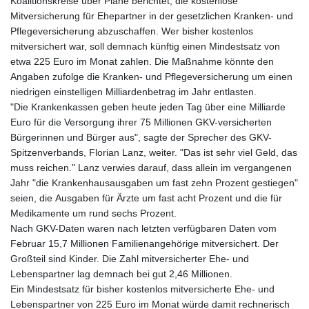
Koalitionskreise über Pläne berichtet, die kostenlose
Mitversicherung für Ehepartner in der gesetzlichen Kranken- und
Pflegeversicherung abzuschaffen. Wer bisher kostenlos
mitversichert war, soll demnach künftig einen Mindestsatz von
etwa 225 Euro im Monat zahlen. Die Maßnahme könnte den
Angaben zufolge die Kranken- und Pflegeversicherung um einen
niedrigen einstelligen Milliardenbetrag im Jahr entlasten.
"Die Krankenkassen geben heute jeden Tag über eine Milliarde
Euro für die Versorgung ihrer 75 Millionen GKV-versicherten
Bürgerinnen und Bürger aus", sagte der Sprecher des GKV-
Spitzenverbands, Florian Lanz, weiter. "Das ist sehr viel Geld, das
muss reichen." Lanz verwies darauf, dass allein im vergangenen
Jahr "die Krankenhausausgaben um fast zehn Prozent gestiegen"
seien, die Ausgaben für Ärzte um fast acht Prozent und die für
Medikamente um rund sechs Prozent.
Nach GKV-Daten waren nach letzten verfügbaren Daten vom
Februar 15,7 Millionen Familienangehörige mitversichert. Der
Großteil sind Kinder. Die Zahl mitversicherter Ehe- und
Lebenspartner lag demnach bei gut 2,46 Millionen.
Ein Mindestsatz für bisher kostenlos mitversicherte Ehe- und
Lebenspartner von 225 Euro im Monat würde damit rechnerisch