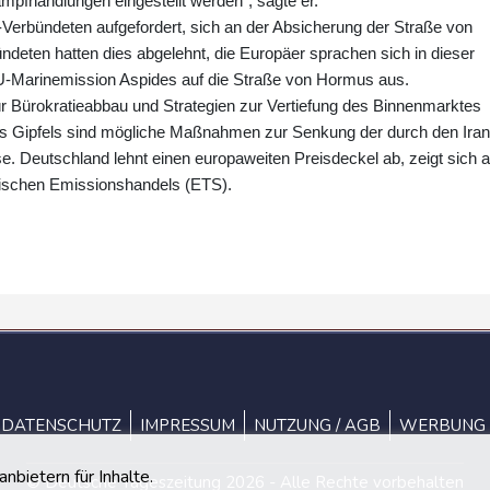
pfhandlungen eingestellt werden", sagte er.
Verbündeten aufgefordert, sich an der Absicherung der Straße von
ndeten hatten dies abgelehnt, die Europäer sprachen sich in dieser
-Marinemission Aspides auf die Straße von Hormus aus.
ür Bürokratieabbau und Strategien zur Vertiefung des Binnenmarktes
s Gipfels sind mögliche Maßnahmen zur Senkung der durch den Iran
se. Deutschland lehnt einen europaweiten Preisdeckel ab, zeigt sich 
äischen Emissionshandels (ETS).
DATENSCHUTZ
IMPRESSUM
NUTZUNG / AGB
WERBUNG
bietern für Inhalte.
© Deutsche Tageszeitung 2026 - Alle Rechte vorbehalten