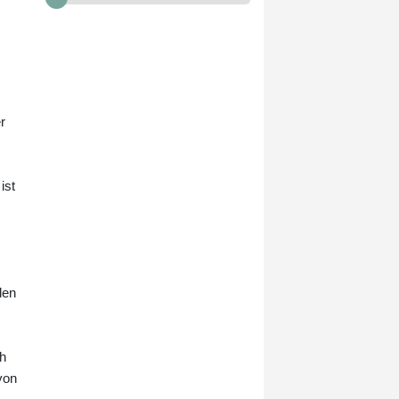
verwendet" werde.
Außenministerin Welislawa
Petrowa bestellte daraufhin die
ukrainische Botschafterin für
Montag ein. Kiew bestritt,
vorsätzlich ein Fluggerät nach
r
Bulgarien gelenkt zu haben.
ist
den
m
ch
von