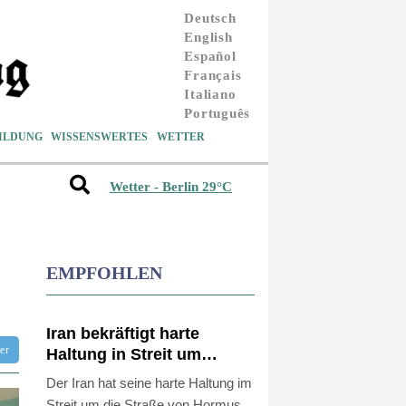
Deutsch
English
Español
Français
Italiano
Português
ILDUNG
WISSENSWERTES
WETTER
Wetter - Berlin 29°C
EMPFOHLEN
Iran bekräftigt harte
tter
Haltung in Streit um
Straße von Hormus
Der Iran hat seine harte Haltung im
Streit um die Straße von Hormus