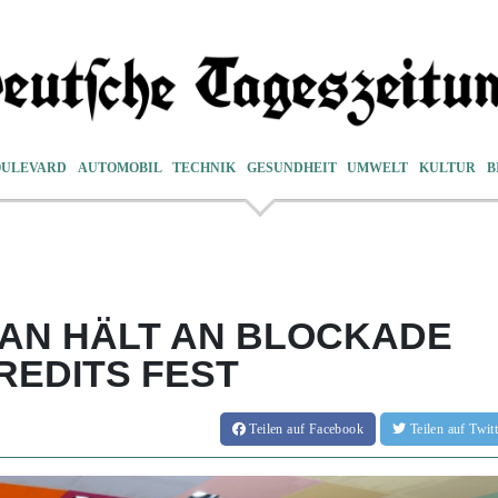
OULEVARD
AUTOMOBIL
TECHNIK
GESUNDHEIT
UMWELT
KULTUR
B
BAN HÄLT AN BLOCKADE
REDITS FEST
Teilen
auf Facebook
Teilen
auf Twi