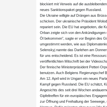
blockiert mit Verweis auf die ausbleibende
neues Sanktionspaket gegen Russland.
Die Ukraine willigte auf Drängen aus Brüs
schicken. Der ukrainische Präsident Wolod
repariert sein. Die EU hat angeboten, die 
Orban zeigte sich von den Ankündigungen u
Öl bekommen", sagte er vor Beginn des Gip
umgestimmt werden, wie aus Diplomatenkre
Selenskyj nannte das Darlehen am Donnersta
für uns entscheidend. Es ist eine Ressource
veröffentlichten Mitschrift bei der Videosc
Der finnische Ministerpräsident Petteri Or
benutzen. Auch Belgiens Regierungschef Ba
Am 12. April wird in Ungarn ein neues Parl
Kampf gegen Russland. Die EU schätzt, Ki
Angesichts des seit drei Wochen andauernd
Gipfeltreffen für ein europäisches Engage
zur Öffnung und Freihaltung der Seewege, s