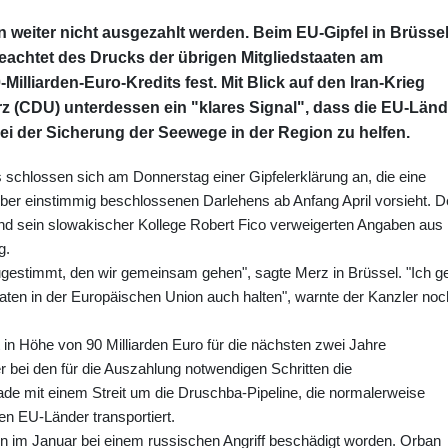
 weiter nicht ausgezahlt werden. Beim EU-Gipfel in Brüsse
eachtet des Drucks der übrigen Mitgliedstaaten am
illiarden-Euro-Kredits fest. Mit Blick auf den Iran-Krieg
rz (CDU) unterdessen ein "klares Signal", dass die EU-Länd
bei der Sicherung der Seewege in der Region zu helfen.
 schlossen sich am Donnerstag einer Gipfelerklärung an, die eine
r einstimmig beschlossenen Darlehens ab Anfang April vorsieht. D
nd sein slowakischer Kollege Robert Fico verweigerten Angaben aus
g.
ugestimmt, den wir gemeinsam gehen", sagte Merz in Brüssel. "Ich g
aaten in der Europäischen Union auch halten", warnte der Kanzler noc
in Höhe von 90 Milliarden Euro für die nächsten zwei Jahre
 bei den für die Auszahlung notwendigen Schritten die
de mit einem Streit um die Druschba-Pipeline, die normalerweise
en EU-Länder transportiert.
n im Januar bei einem russischen Angriff beschädigt worden. Orban