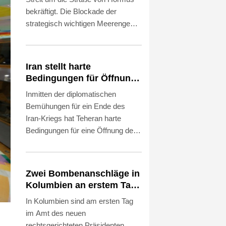
bekräftigt. Die Blockade der
strategisch wichtigen Meerenge
werde so lange fortgesetzt, "bis der
Feind alle unsere Bedingungen
erfüllt", sagte der Sprecher der
Iran stellt harte
iranischen Revolutionsgarden,
Bedingungen für Öffnung
Hossein Mohebi, am Sonntag nach
der Straße von Hormus
Inmitten der diplomatischen
Angaben des Staatsfernsehens.
Bemühungen für ein Ende des
"Die Meerenge ist für uns derzeit
Iran-Kriegs hat Teheran harte
ein Kriegsschauplatz und nicht nur
Bedingungen für eine Öffnung der
eine Wasserstraße."
Straße von Hormus gestellt.
Außenminister Abbas Araghtschi
forderte am Samstag unter
Zwei Bombenanschläge in
anderem "Entschädigungen" für
Kolumbien an erstem Tag
Verstöße der USA gegen das im
im Amt des neuen
In Kolumbien sind am ersten Tag
Juni besiegelte
Präsidenten Espriella
im Amt des neuen
Rahmenabkommen zwischen
rechtsgerichteten Präsidenten