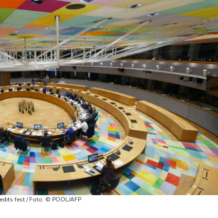
edits fest / Foto: © POOL/AFP