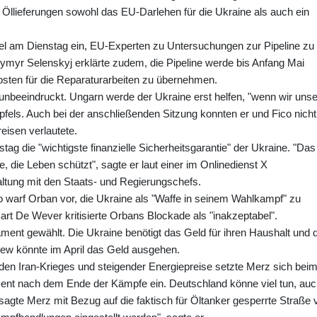
n Öllieferungen sowohl das EU-Darlehen für die Ukraine als auch ein
sel am Dienstag ein, EU-Experten zu Untersuchungen zur Pipeline zu
ymyr Selenskyj erklärte zudem, die Pipeline werde bis Anfang Mai
Kosten für die Reparaturarbeiten zu übernehmen.
nbeeindruckt. Ungarn werde der Ukraine erst helfen, "wenn wir unse
fels. Auch bei der anschließenden Sitzung konnten er und Fico nicht
isen verlautete.
g die "wichtigste finanzielle Sicherheitsgarantie" der Ukraine. "Das 
, die Leben schützt", sagte er laut einer im Onlinedienst X
haltung mit den Staats- und Regierungschefs.
po warf Orban vor, die Ukraine als "Waffe in seinem Wahlkampf" zu
rt De Wever kritisierte Orbans Blockade als "inakzeptabel".
ament gewählt. Die Ukraine benötigt das Geld für ihren Haushalt und 
ew könnte im April das Geld ausgehen.
en Iran-Krieges und steigender Energiepreise setzte Merz sich bei
ment nach dem Ende der Kämpfe ein. Deutschland könne viel tun, au
agte Merz mit Bezug auf die faktisch für Öltanker gesperrte Straße 