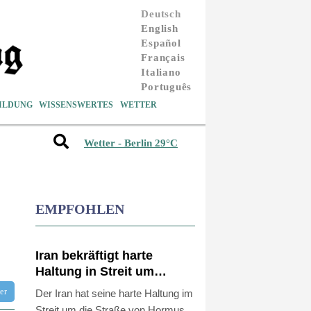
Deutsch
English
Español
Français
Italiano
Português
ILDUNG
WISSENSWERTES
WETTER
Wetter - Berlin 29°C
EMPFOHLEN
Iran bekräftigt harte
Haltung in Streit um
Straße von Hormus
tter
Der Iran hat seine harte Haltung im
Streit um die Straße von Hormus