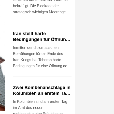
bekräftigt. Die Blockade der
strategisch wichtigen Meerenge
werde so lange fortgesetzt, "bis der
Feind alle unsere Bedingungen
erfüllt", sagte der Sprecher der
Iran stellt harte
iranischen Revolutionsgarden,
Bedingungen für Öffnung
Hossein Mohebi, am Sonntag nach
der Straße von Hormus
Inmitten der diplomatischen
Angaben des Staatsfernsehens.
Bemühungen für ein Ende des
"Die Meerenge ist für uns derzeit
Iran-Kriegs hat Teheran harte
ein Kriegsschauplatz und nicht nur
Bedingungen für eine Öffnung der
eine Wasserstraße."
Straße von Hormus gestellt.
Außenminister Abbas Araghtschi
forderte am Samstag unter
Zwei Bombenanschläge in
anderem "Entschädigungen" für
Kolumbien an erstem Tag
Verstöße der USA gegen das im
im Amt des neuen
In Kolumbien sind am ersten Tag
Juni besiegelte
Präsidenten Espriella
im Amt des neuen
Rahmenabkommen zwischen
rechtsgerichteten Präsidenten