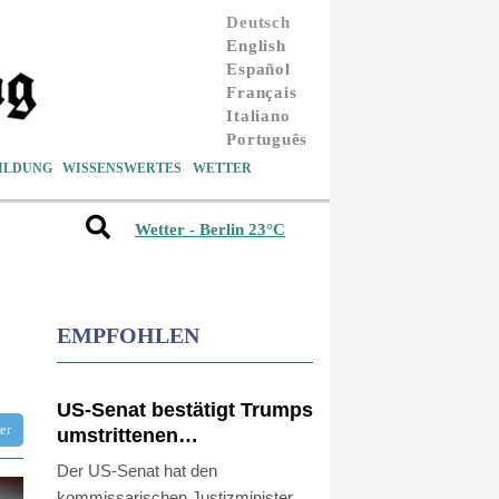
Deutsch
English
Español
Français
Italiano
Português
ILDUNG
WISSENSWERTES
WETTER
Wetter - Berlin 23°C
EMPFOHLEN
US-Senat bestätigt Trumps
tter
umstrittenen
Justizminister Blanche
Der US-Senat hat den
kommissarischen Justizminister