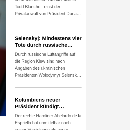
Todd Blanche - einst der
Privatanwalt von Präsident Donald
Trump - im Amt bestätigt. Blanche
erhielt mit 50 zu 49 Stimmen am
Samstag allerdings nur eine
Selenskyj: Mindestens vier
äußerst knappe Mehrheit.
Tote durch russische
Angriffe in Region Kiew
Durch russische Luftangriffe auf
die Region Kiew sind nach
Angaben des ukrainischen
Präsidenten Wolodymyr Selenskyj
in der Nacht zum Samstag
mindestens vier Menschen getötet
worden. Bei einem Angriff seien
Kolumbiens neuer
eine Großmutter, ein Großvater
Präsident kündigt
und ihr dreijähriger Enkel getötet
"unermüdlichen" Kampf
Der rechte Hardliner Abelardo de la
worden, erklärte Selenskyj im
gegen Drogengewalt an
Espriella hat unmittelbar nach
Onlinedienst X. Die staatlichen
seiner Vereidigung als neuer