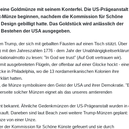
 eine Goldmünze mit seinem Konterfei. Die US-Prägeanstalt
rat-Münze beginnen, nachdem die Kommission für Schöne
Design gebilligt hatte. Das Goldstück wird anlässlich der
en Bestehen der USA ausgegeben.
den Trump, der sich mit geballten Fäusten auf einen Tisch stützt. Über
eit) mit den Jahreszahlen 1776 - dem Jahr der Unabhängigkeitserkläru
Nationalmotto zu lesen: "In God we trust" (Auf Gott vertrauen wir).
it ausgebreiteten Flügeln, der offenbar auf einer Glocke hockt - eine
cke in Philadelphia, wo die 13 nordamerikanischen Kolonien ihre
lärt hatten.
 die Münze symbolisiere den Geist der USA und ihrer Demokratie. "
orderseite solcher Münzen eignet als das unseres amtierenden
icht bekannt. Ähnliche Gedenkmünzen der US-Prägeanstalt wurden in 
rkauft. Daneben sind laut Beach zwei weitere Trump-Münzen geplant:
ze von einer Unze.
der der Kommission für Schöne Künste gefeuert und sie durch