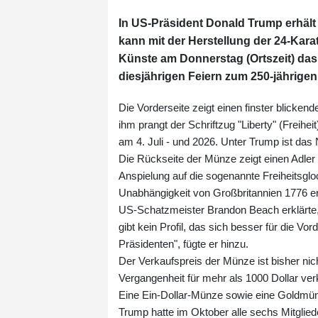
In US-Präsident Donald Trump erhält
kann mit der Herstellung der 24-Ka
Künste am Donnerstag (Ortszeit) das 
diesjährigen Feiern zum 250-jährig
Die Vorderseite zeigt einen finster blicken
ihm prangt der Schriftzug "Liberty" (Freih
am 4. Juli - und 2026. Unter Trump ist das 
Die Rückseite der Münze zeigt einen Adler m
Anspielung auf die sogenannte Freiheitsglo
Unabhängigkeit von Großbritannien 1776 erk
US-Schatzmeister Brandon Beach erklärte,
gibt kein Profil, das sich besser für die V
Präsidenten", fügte er hinzu.
Der Verkaufspreis der Münze ist bisher n
Vergangenheit für mehr als 1000 Dollar ve
Eine Ein-Dollar-Münze sowie eine Goldmün
Trump hatte im Oktober alle sechs Mitglie