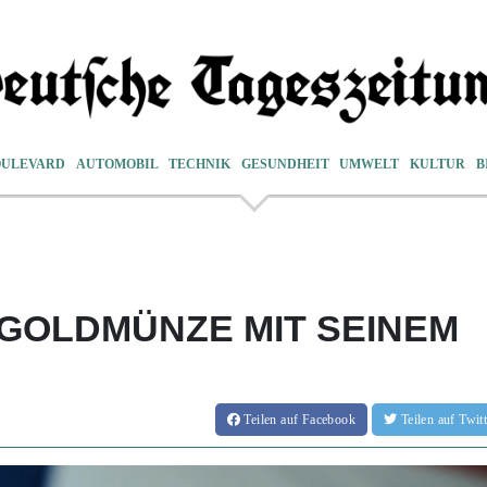
OULEVARD
AUTOMOBIL
TECHNIK
GESUNDHEIT
UMWELT
KULTUR
B
GOLDMÜNZE MIT SEINEM
Teilen
auf Facebook
Teilen
auf Twi