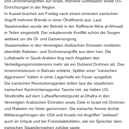
und Drohnenangriffen auf Israel, mehrere Golfstaaten sowie US-
Einrichtungen in der Region.
In Kuwait brachen am Freitag nach einem erneuten iranischen
Angriff mehrere Brände in einer Ölraffinerie aus. Laut
Staatsmedien wurde der Betrieb in der Raffinerie Mina al-Ahmadi
in Teilen eingestellt. Der eskalierende Konflikt schürt die Sorgen
weltweit um die Öl- und Gasversorgung.
Staatsmedien in den Vereinigten Arabischen Emiraten meldeten
ebenfalls Raketen- und Drohnenangriffe aus dem Iran. Die
Luftabwehr in Saudi-Arabien fing nach Angaben des
Verteidigungsministeriums mehr als ein Dutzend Drohnen ab. Das
Innenministerium in Bahrain erklärte, Splitter einer "iranischen
Aggression" hätten in einer Lagerhalle ein Feuer ausgelöst.
Die iranischen Revolutionsgarden teilten laut der staatlichen
iranischen Nachrichtenagentur Tasnim mit, sie hätten US-
Streitkräfte auf dem Luftwaffenstützpunkt al-Dhafra in den
Vereinigten Arabischen Emiraten sowie Ziele in Israel mit Drohnen
und Raketen ins Visier genommen. Die iranische Armee drohte
Militärangehörigen der USA und Israels mit Angriffen "weltweit"
auch im Urlaub und bei Freizeitaktivitäten, wie ein Sprecher dem
iranischen Staatsfernsehen zufolge sagte.