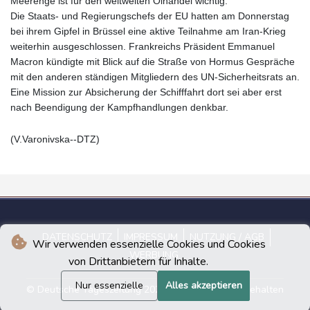
Meerenge ist für den weltweiten Ölhandel wichtig.
Die Staats- und Regierungschefs der EU hatten am Donnerstag
bei ihrem Gipfel in Brüssel eine aktive Teilnahme am Iran-Krieg
weiterhin ausgeschlossen. Frankreichs Präsident Emmanuel
Macron kündigte mit Blick auf die Straße von Hormus Gespräche
mit den anderen ständigen Mitgliedern des UN-Sicherheitsrats an.
Eine Mission zur Absicherung der Schifffahrt dort sei aber erst
nach Beendigung der Kampfhandlungen denkbar.
(V.Varonivska--DTZ)
DATENSCHUTZ
IMPRESSUM
NUTZUNG / AGB
Wir verwenden essenzielle Cookies und Cookies
WERBUNG
von Drittanbietern für Inhalte.
Nur essenzielle
Alles akzeptieren
© Deutsche Tageszeitung 2026 - Alle Rechte vorbehalten