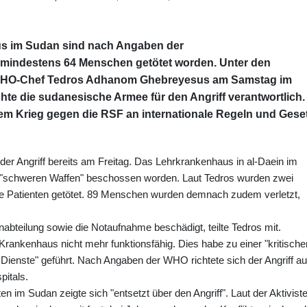
aus im Sudan sind nach Angaben der
mindestens 64 Menschen getötet worden. Unter den
te WHO-Chef Tedros Adhanom Ghebreyesus am Samstag im
chte die sudanesische Armee für den Angriff verantwortlich.
rem Krieg gegen die RSF an internationale Regeln und Gese
r Angriff bereits am Freitag. Das Lehrkrankenhaus in al-Daein im
t "schweren Waffen" beschossen worden. Laut Tedros wurden zwei
he Patienten getötet. 89 Menschen wurden demnach zudem verletzt,
nabteilung sowie die Notaufnahme beschädigt, teilte Tedros mit.
rankenhaus nicht mehr funktionsfähig. Dies habe zu einer "kritische
Dienste" geführt. Nach Angaben der WHO richtete sich der Angriff a
itals.
 im Sudan zeigte sich "entsetzt über den Angriff". Laut der Aktivist