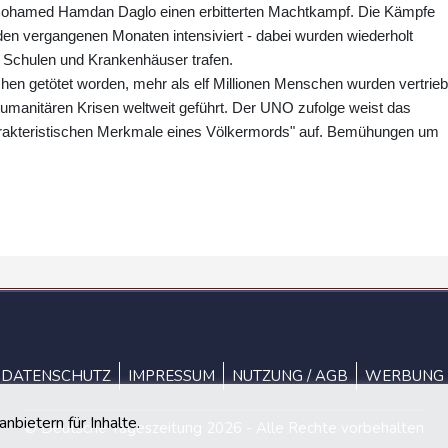
s Mohamed Hamdan Daglo einen erbitterten Machtkampf. Die Kämpfe
n den vergangenen Monaten intensiviert - dabei wurden wiederholt
 Schulen und Krankenhäuser trafen.
en getötet worden, mehr als elf Millionen Menschen wurden vertrieb
humanitären Krisen weltweit geführt. Der UNO zufolge weist das
arakteristischen Merkmale eines Völkermords" auf. Bemühungen um
DATENSCHUTZ
IMPRESSUM
NUTZUNG / AGB
WERBUNG
bietern für Inhalte.
© Deutsche Tageszeitung 2026 - Alle Rechte vorbehalten