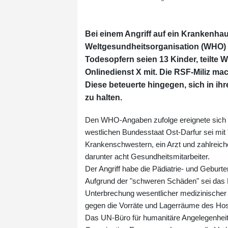
Bei einem Angriff auf ein Krankenh
Weltgesundheitsorganisation (WHO) 
Todesopfern seien 13 Kinder, teil
Onlinedienst X mit. Die RSF-Miliz ma
Diese beteuerte hingegen, sich in ih
zu halten.
Den WHO-Angaben zufolge ereignete sich de
westlichen Bundesstaat Ost-Darfur sei mi
Krankenschwestern, ein Arzt und zahlreic
darunter acht Gesundheitsmitarbeiter.
Der Angriff habe die Pädiatrie- und Geburte
Aufgrund der "schweren Schäden" sei das K
Unterbrechung wesentlicher medizinischer 
gegen die Vorräte und Lagerräume des Hosp
Das UN-Büro für humanitäre Angelegenheiten