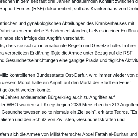
echen in dem seit fast drei Jahren andauernden Konflikt zwischen d
Support Forces (RSF) dokumentiert, soll das Krankenhaus von Droh
iatrischen und gynäkologischen Abteilungen des Krankenhauses mit
Dabei seien erhebliche Schäden entstanden, hieß es in einer Erkläru
n habe sich infolge des Angriffs verschärft.
, dass sie sich an internationale Regeln und Gesetze halte. In ihrer
na verbreiteten Erklärung fügte die Armee unter Bezug auf die RSF
und Gesundheitseinrichtungen eine gängige Praxis und tägliche Aktivit
iliz kontrollierten Bundesstaats Ost-Darfur, wird immer wieder von 
diesem Monat hatte ein Angriff auf den Markt der Stadt ein Feuer
t gelöscht werden konnte.
ei Jahren andauernden Bürgerkrieg auch zu Angriffen auf
der WHO wurden seit Kriegsbeginn 2036 Menschen bei 213 Angriffen
Gesundheitswesen sollte niemals ein Ziel sein", erklärte Tedros. "Es 
kalieren und den Schutz von Zivilisten, Gesundheitskräften und
efern sich die Armee von Militärherrscher Abdel Fattah al-Burhan und 