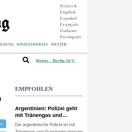
Deutsch
English
Español
Français
Italiano
Português
ILDUNG
WISSENSWERTES
WETTER
Wetter - Berlin 16°C
EMPFOHLEN
D
Argentinien: Polizei geht
mit Tränengas und
Gummigeschossen gegen
tter
Die argentinische Polizei ist mit
Proteste vor
Tränengas und Gummigeschossen