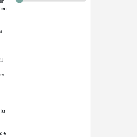
weitere Vorgehen nach dem
er
schweren Doppel-Erdbeben gehen,
nen
bei dem Ende Juni mehr als 6000
Menschen getötet wurden.
ng
ät
der
ist
die