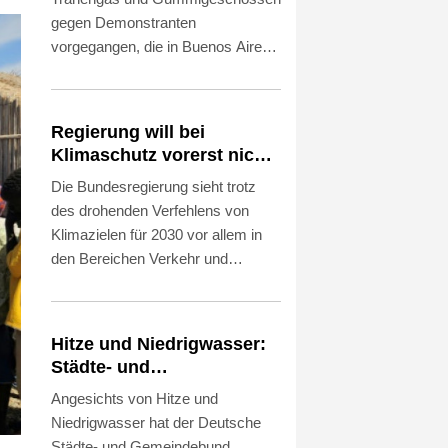
gegen Demonstranten
vorgegangen, die in Buenos Aires
gegen einen umstrittenen
Gesetzentwurf zur Stärkung von
Privatbesitz protestierten. Die
Regierung will bei
Demonstration fand am
Klimaschutz vorerst nicht
Donnerstag vor dem Sitz des
nachsteuern - Kritik der
Die Bundesregierung sieht trotz
Senats in der Hauptstadt statt und
Grünen
des drohenden Verfehlens von
startete zunächst friedlich. Mit
Klimazielen für 2030 vor allem in
Einbruch der Nacht brachen laut
den Bereichen Verkehr und
dem Bericht eines
Gebäude derzeit keinen Anlass,
Korrespondenten der
die von ihr vorgesehenen
Nachrichtenagentur AFP dann
Klimaschutzmaßnahmen
Auseinandersetzungen zwischen
Hitze und Niedrigwasser:
nachzuschärfen. Das geht aus
Polizei und Teilnehmern aus. Die
Städte- und
einer Antwort auf eine Anfrage der
Beamten seien dabei mit Steinen
Gemeindebund fordert
Angesichts von Hitze und
Grünen hervor, die der
angegriffen worden.
"nationalen Kraftakt"
Niedrigwasser hat der Deutsche
Nachrichtenagentur AFP am
Städte- und Gemeindebund