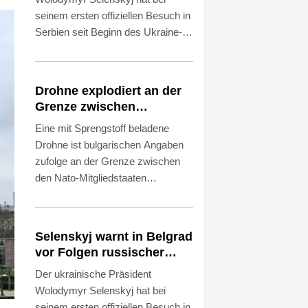
seinem ersten offiziellen Besuch in
Serbien seit Beginn des Ukraine-
Kriegs vor den Folgen der
verstärkten russischen Angriffe für
den kommenden Winter gewarnt.
Drohne explodiert an der
Die Ukraine habe "praktisch keine
Grenze zwischen
intakten Wärmekraftwerke mehr",
Rumänien und Bulgarien
Eine mit Sprengstoff beladene
sagte Selenskyj am Samstag nach
nahe Gaspipeline
Drohne ist bulgarischen Angaben
Gesprächen mit Präsident
zufolge an der Grenze zwischen
Aleksandar Vucic in Belgrad. Vucic
den Nato-Mitgliedstaaten
schloss eine militärische
Rumänien und Bulgarien
Zusammenarbeit mit der Ukraine
explodiert. "Die Drohne ist in
vorerst aus, bekräftigte aber die
unmittelbarer Nähe des
Unterstützung Serbiens für deren
Selenskyj warnt in Belgrad
Grenzübergangs Kardam zu
territoriale Integrität.
vor Folgen russischer
Rumänien" nahe dem Schwarzen
Angriffe für den Winter
Der ukrainische Präsident
Meer im Nordosten des Landes "in
Wolodymyr Selenskyj hat bei
1000 Metern Entfernung zur
seinem ersten offiziellen Besuch in