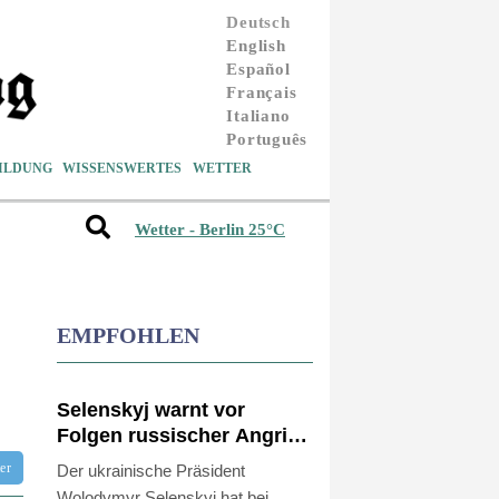
Deutsch
English
Español
Français
Italiano
Português
ILDUNG
WISSENSWERTES
WETTER
Wetter - Berlin 25°C
EMPFOHLEN
Selenskyj warnt vor
Folgen russischer Angriffe
- Vucic für Integrität der
tter
Der ukrainische Präsident
Ukraine
Wolodymyr Selenskyj hat bei