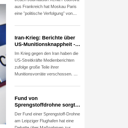
vor
aus Frankreich hat Moskau Paris
eine "politische Verfolgung" von
Medienschaffenden vorgeworfen.
"Jede abweichende Meinung wird
als russische Propaganda
Iran-Krieg: Berichte über
bezeichnet, worauf Versuche
US-Munitionsknappheit -
folgen, Journalisten und ganze
Pakistan will neue
Im Krieg gegen den Iran haben die
Medien zu vertreiben", sagte der
Gespräche
US-Streitkräfte Medienberichten
stellvertretende Sprecher des
zufolge große Teile ihrer
russischen Außenministeriums,
Munitionsvorräte verschossen. Ein
Alexej Fadejew, am Donnerstag.
Mangel an Raketen habe US-
Es gebe in Frankreich eine "Zensur
Präsident Donald Trump von
von Meinungen, die nicht der
weiteren Angriffen abgehalten,
offiziellen Linie entsprechen".
Fund von
schrieb etwa die "Washington
Sprengstoffdrohne sorgt
Post". Trump wies die Berichte am
für Debatte über
Der Fund einer Sprengstoff-Drohne
Donnerstag zurück und drohte den
Luftsicherheit
am Leipziger Flughafen hat eine
Journalisten mit langen Haftstrafen.
Debatte über Maßnahmen zur