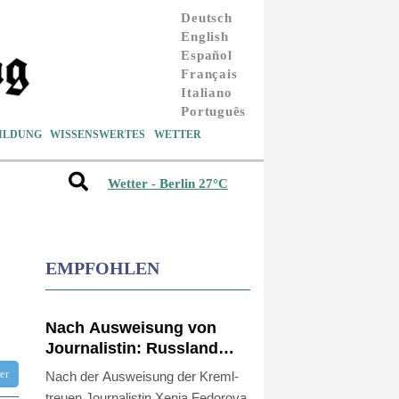
Deutsch
English
Español
Français
Italiano
Português
ILDUNG
WISSENSWERTES
WETTER
Wetter - Berlin 27°C
EMPFOHLEN
Nach Ausweisung von
Journalistin: Russland
wirft Frankreich
tter
Nach der Ausweisung der Kreml-
"politische Verfolgung"
treuen Journalistin Xenia Fedorova