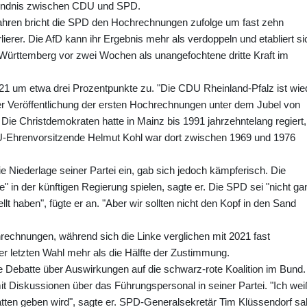
gsbündnis zwischen CDU und SPD.
Jahren bricht die SPD den Hochrechnungen zufolge um fast zehn
lierer. Die AfD kann ihr Ergebnis mehr als verdoppeln und etabliert si
-Württemberg vor zwei Wochen als unangefochtene dritte Kraft im
21 um etwa drei Prozentpunkte zu. "Die CDU Rheinland-Pfalz ist wie
der Veröffentlichung der ersten Hochrechnungen unter dem Jubel von
 Die Christdemokraten hatte in Mainz bis 1991 jahrzehntelang regiert,
-Ehrenvorsitzende Helmut Kohl war dort zwischen 1969 und 1976
 Niederlage seiner Partei ein, gab sich jedoch kämpferisch. Die
" in der künftigen Regierung spielen, sagte er. Die SPD sei "nicht ga
t haben", fügte er an. "Aber wir sollten nicht den Kopf in den Sand
rechnungen, während sich die Linke verglichen mit 2021 fast
der letzten Wahl mehr als die Hälfte der Zustimmung.
e Debatte über Auswirkungen auf die schwarz-rote Koalition im Bund.
t Diskussionen über das Führungspersonal in seiner Partei. "Ich wei
tten geben wird", sagte er. SPD-Generalsekretär Tim Klüssendorf sa