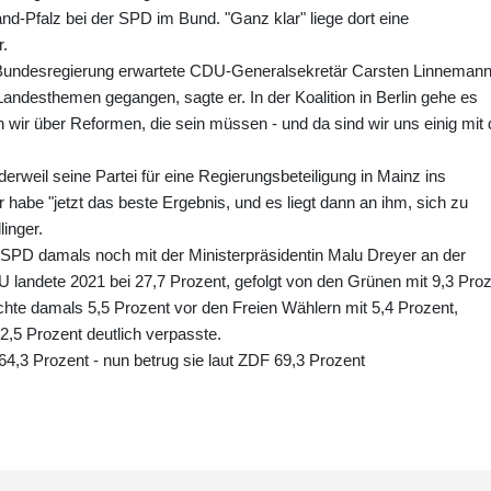
and-Pfalz bei der SPD im Bund. "Ganz klar" liege dort eine
r.
 Bundesregierung erwartete CDU-Generalsekretär Carsten Linnemann
Landesthemen gegangen, sagte er. In der Koalition in Berlin gehe es
ir über Reformen, die sein müssen - und da sind wir uns einig mit 
erweil seine Partei für eine Regierungsbeteiligung in Mainz ins
abe "jetzt das beste Ergebnis, und es liegt dann an ihm, sich zu
linger.
e SPD damals noch mit der Ministerpräsidentin Malu Dreyer an der
 landete 2021 bei 27,7 Prozent, gefolgt von den Grünen mit 9,3 Pro
chte damals 5,5 Prozent vor den Freien Wählern mit 5,4 Prozent,
2,5 Prozent deutlich verpasste.
 64,3 Prozent - nun betrug sie laut ZDF 69,3 Prozent