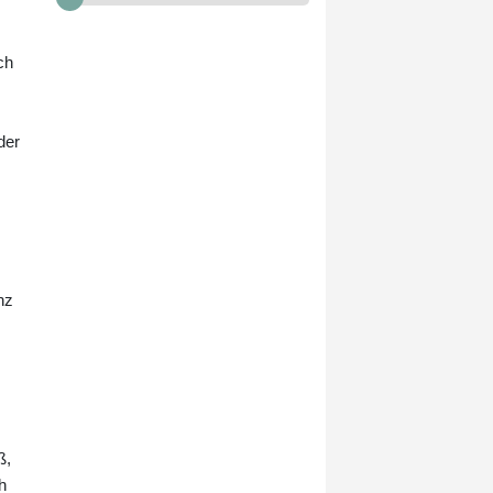
Medien beziehen sich dabei auf
einen vertraulichen Bericht der
Polizei.
ch
der
nz
ß,
h