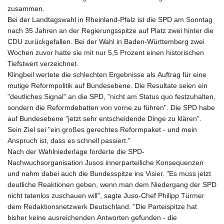
zusammen.
Bei der Landtagswahl in Rheinland-Pfalz ist die SPD am Sonntag
nach 35 Jahren an der Regierungsspitze auf Platz zwei hinter die
CDU zurückgefallen. Bei der Wahl in Baden-Württemberg zwei
Wochen zuvor hatte sie mit nur 5,5 Prozent einen historischen
Tiefstwert verzeichnet.
Klingbeil wertete die schlechten Ergebnisse als Auftrag für eine
mutige Reformpolitik auf Bundesebene. Die Resultate seien ein
"deutliches Signal" an die SPD, "nicht am Status quo festzuhalten,
sondern die Reformdebatten von vorne zu führen". Die SPD habe
auf Bundesebene "jetzt sehr entscheidende Dinge zu klären".
Sein Ziel sei "ein großes gerechtes Reformpaket - und mein
Anspruch ist, dass es schnell passiert."
Nach der Wahlniederlage forderte die SPD-
Nachwuchsorganisation Jusos innerparteiliche Konsequenzen
und nahm dabei auch die Bundesspitze ins Visier. "Es muss jetzt
deutliche Reaktionen geben, wenn man dem Niedergang der SPD
nicht tatenlos zuschauen will", sagte Juso-Chef Philipp Türmer
dem Redaktionsnetzwerk Deutschland. "Die Parteispitze hat
bisher keine ausreichenden Antworten gefunden - die