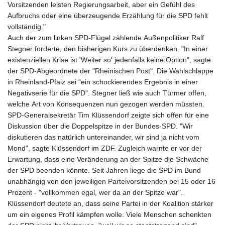
Vorsitzenden leisten Regierungsarbeit, aber ein Gefühl des
Aufbruchs oder eine überzeugende Erzählung für die SPD fehlt
vollständig."
Auch der zum linken SPD-Flügel zählende Außenpolitiker Ralf
Stegner forderte, den bisherigen Kurs zu überdenken. "In einer
existenziellen Krise ist 'Weiter so' jedenfalls keine Option", sagte
der SPD-Abgeordnete der "Rheinischen Post". Die Wahlschlappe
in Rheinland-Pfalz sei "ein schockierendes Ergebnis in einer
Negativserie für die SPD". Stegner ließ wie auch Türmer offen,
welche Art von Konsequenzen nun gezogen werden müssten.
SPD-Generalsekretär Tim Klüssendorf zeigte sich offen für eine
Diskussion über die Doppelspitze in der Bundes-SPD. "Wir
diskutieren das natürlich untereinander, wir sind ja nicht vom
Mond", sagte Klüssendorf im ZDF. Zugleich warnte er vor der
Erwartung, dass eine Veränderung an der Spitze die Schwäche
der SPD beenden könnte. Seit Jahren liege die SPD im Bund
unabhängig von den jeweiligen Parteivorsitzenden bei 15 oder 16
Prozent - "vollkommen egal, wer da an der Spitze war".
Klüssendorf deutete an, dass seine Partei in der Koalition stärker
um ein eigenes Profil kämpfen wolle. Viele Menschen schenkten