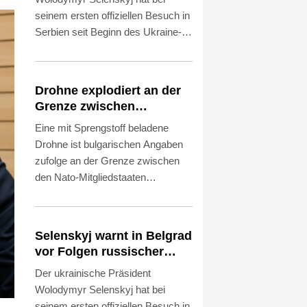
seinem ersten offiziellen Besuch in
Serbien seit Beginn des Ukraine-
Kriegs vor den Folgen der
verstärkten russischen Angriffe für
den kommenden Winter gewarnt.
Drohne explodiert an der
Die Ukraine habe "praktisch keine
Grenze zwischen
intakten Wärmekraftwerke mehr",
Rumänien und Bulgarien
Eine mit Sprengstoff beladene
sagte Selenskyj am Samstag nach
nahe Gaspipeline
Drohne ist bulgarischen Angaben
Gesprächen mit Präsident
zufolge an der Grenze zwischen
Aleksandar Vucic in Belgrad. Vucic
den Nato-Mitgliedstaaten
schloss eine militärische
Rumänien und Bulgarien
Zusammenarbeit mit der Ukraine
explodiert. "Die Drohne ist in
vorerst aus, bekräftigte aber die
unmittelbarer Nähe des
Unterstützung Serbiens für deren
Selenskyj warnt in Belgrad
Grenzübergangs Kardam zu
territoriale Integrität.
vor Folgen russischer
Rumänien" nahe dem Schwarzen
Angriffe für den Winter
Der ukrainische Präsident
Meer im Nordosten des Landes "in
Wolodymyr Selenskyj hat bei
1000 Metern Entfernung zur
seinem ersten offiziellen Besuch in