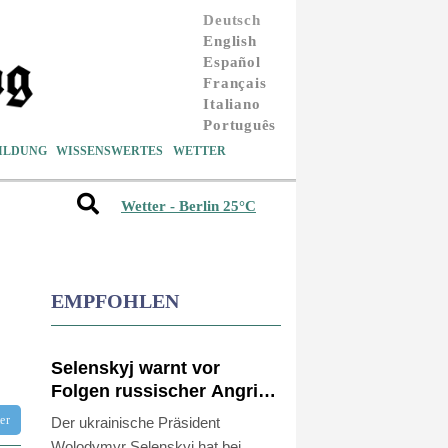
Deutsch
English
Español
Français
Italiano
Português
ILDUNG
WISSENSWERTES
WETTER
Wetter - Berlin 25°C
EMPFOHLEN
Selenskyj warnt vor
Folgen russischer Angriffe
- Vucic für Integrität der
tter
Der ukrainische Präsident
Ukraine
Wolodymyr Selenskyj hat bei