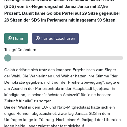
(SDS) von Ex-Regierungschef Janez Jansa mit 27,95
Prozent. Damit käme Golobs Partei auf 29 Sitze gegenüber
28 Sitzen der SDS im Parlament mit insgesamt 90 Sitzen.
Hören
Hör auf zuzuhören
Textgröße ändern:
Golob erklärte sich trotz des knappen Ergebnisses zum Sieger
der Wahl. Die Wählerinnen und Wähler hätten ihre Stimme "der
Demokratie gegeben, nicht nur der Freiheitsbewegung", sagte er
am Abend in der Parteizentrale in der Hauptstadt Ljubljana. Er
kündigte an, in seiner "nächsten Amtszeit" für "eine bessere
Zukunft für alle" zu sorgen.
Bei der Wahl in dem EU- und Nato-Mitgliedstaat hatte sich ein
enges Rennen abgezeichnet. Zwar lag Jansas SDS in dem
Umfragen lange in Führung. Nach einer Aufholjagd der Liberalen
lagen beide Lager zuletzt aber fast gleichauf.