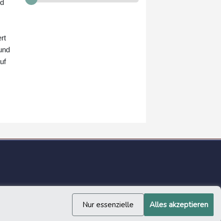
Alexej Fadejew, am Donnerstag.
nd
Es gebe in Frankreich eine "Zensur
von Meinungen, die nicht der
offiziellen Linie entsprechen".
rt
 und
uf
Nur essenzielle
Alles akzeptieren