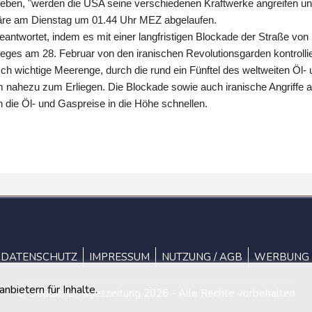
igeben, "werden die USA seine verschiedenen Kraftwerke angreifen u
t wäre am Dienstag um 01.44 Uhr MEZ abgelaufen.
eantwortet, indem es mit einer langfristigen Blockade der Straße von
ieges am 28. Februar von den iranischen Revolutionsgarden kontrollie
sch wichtige Meerenge, durch die rund ein Fünftel des weltweiten Öl-
m nahezu zum Erliegen. Die Blockade sowie auch iranische Angriffe a
n die Öl- und Gaspreise in die Höhe schnellen.
DATENSCHUTZ
IMPRESSUM
NUTZUNG / AGB
WERBUNG
bietern für Inhalte.
© Deutsche Tageszeitung 2026 - Alle Rechte vorbehalten