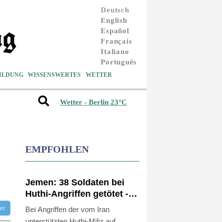
Deutsch
English
Español
Français
Italiano
Português
ILDUNG
WISSENSWERTES
WETTER
Wetter - Berlin 23°C
EMPFOHLEN
Jemen: 38 Soldaten bei
Huthi-Angriffen getötet -
Regierung kündigt
tter
Bei Angriffen der vom Iran
Vergeltung an
unterstützten Huthi-Miliz auf