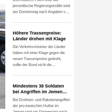
jemenitische Regierungskräfte sind
am Donnerstag nach Angaben von
Medizinern mindestens 38
Soldaten getötet worden. Wie es
weiter hieß, wurden mindestens 29
Höhere Trassenpreise:
weitere Menschen verletzt. Es
Länder drohen mit Klage
handelt sich um den
Die Verkehrsminister der Länder
folgenschwersten Angriff mit den
haben mit einer Klage gegen die
meisten Todesopfern seit vier
neuen Trassenpreise gedroht,
Jahren. Die Huthis reklamierten die
sollte der Bund nicht die
Angriffe für sich. Die jemenitische
Mehrkosten für die plötzlich
Regierung kündigte Vergeltung an.
deutlich erhöhte Schienenmaut
übernehmen. "Wir senden heute
Mindestens 38 Soldaten
gemeinsam ein Signal der
bei Angriffen im Jemen
Geschlossenheit: Die massiven
getötet - Huthis
Bei Drohnen- und Raketenangriffen
Trassenpreissteigerungen sind so
reklamieren Attacke
der pro-iranischen Huthis im
nicht akzeptabel", erklärte Bayerns
Jemen sind am Donnerstag nach