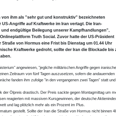
von ihm als "sehr gut und konstruktiv" bezeichneten
US-Angriffe auf Kraftwerke im Iran vertagt. Die Iran-
ge und endgültige Beilegung unserer Kampfhandlungen",
Onlineplattform Truth Social. Zuvor hatte der US-Präsident
Straße von Hormus eine Frist bis Dienstag um 01.44 Uhr
nische Kraftwerke gedroht, sollte der Iran die Blockade bis 
haben.
sterium" angewiesen, "jegliche militärischen Angriffe gegen iranisch
r einen Zeitraum von fünf Tagen auszusetzen, sofern die andauernden
präche fanden ihm zufolge "in den vergangenen zwei Tagen" statt und
 der Ölpreis drastisch. Der Preis sackte gegen Montagmittag um m
sen reagierten mit massiven Kursgewinnen, der deutsche Aktieninde
ett und lag plötzlich mehr als ein Prozent im Plus.
atum gestellt. Sollte der Iran die Straße von Hormus nicht binnen 4