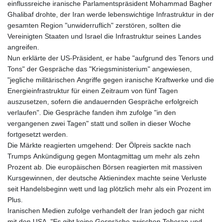
einflussreiche iranische Parlamentspräsident Mohammad Bagher
Ghalibaf drohte, der Iran werde lebenswichtige Infrastruktur in der
gesamten Region "unwiderruflich" zerstören, sollten die
Vereinigten Staaten und Israel die Infrastruktur seines Landes
angreifen.
Nun erklärte der US-Präsident, er habe "aufgrund des Tenors und
Tons" der Gespräche das "Kriegsministerium" angewiesen,
"jegliche militärischen Angriffe gegen iranische Kraftwerke und die
Energieinfrastruktur für einen Zeitraum von fünf Tagen
auszusetzen, sofern die andauernden Gespräche erfolgreich
verlaufen". Die Gespräche fanden ihm zufolge "in den
vergangenen zwei Tagen" statt und sollen in dieser Woche
fortgesetzt werden.
Die Märkte reagierten umgehend: Der Ölpreis sackte nach
Trumps Ankündigung gegen Montagmittag um mehr als zehn
Prozent ab. Die europäischen Börsen reagierten mit massiven
Kursgewinnen, der deutsche Aktienindex machte seine Verluste
seit Handelsbeginn wett und lag plötzlich mehr als ein Prozent im
Plus.
Iranischen Medien zufolge verhandelt der Iran jedoch gar nicht
mit den USA. "Es gibt keine Gespräche zwischen Teheran und