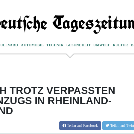
OULEVARD
AUTOMOBIL
TECHNIK
GESUNDHEIT
UMWELT
KULTUR
B
ICH TROTZ VERPASSTEN
ZUGS IN RHEINLAND-
IND
Teilen
auf Facebook
Teilen
auf Twi