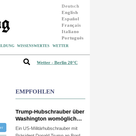
Deutsch
English
Español
Français
Italiano
Português
ILDUNG
WISSENSWERTES
WETTER
Wetter - Berlin 20°C
EMPFOHLEN
Trump-Hubschrauber über
Washington womöglich
Passagierflugzeug zu
tter
Ein US-Militärhubschrauber mit
nahe gekommen
Präsident Donald Trump an Bord