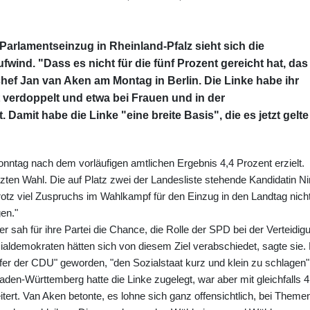
Parlamentseinzug in Rheinland-Pfalz sieht sich die
wind. "Dass es nicht für die fünf Prozent gereicht hat, das
chef Jan van Aken am Montag in Berlin. Die Linke habe ihr
t verdoppelt und etwa bei Frauen und in der
 Damit habe die Linke "eine breite Basis", die es jetzt gelte
nntag nach dem vorläufigen amtlichen Ergebnis 4,4 Prozent erzielt.
tzten Wahl. Die auf Platz zwei der Landesliste stehende Kandidatin N
trotz viel Zuspruchs im Wahlkampf für den Einzug in den Landtag nich
en."
 sah für ihre Partei die Chance, die Rolle der SPD bei der Verteidig
aldemokraten hätten sich von diesem Ziel verabschiedet, sagte sie. 
r der CDU" geworden, "den Sozialstaat kurz und klein zu schlagen"
en-Württemberg hatte die Linke zugelegt, war aber mit gleichfalls 4
ert. Van Aken betonte, es lohne sich ganz offensichtlich, bei Theme