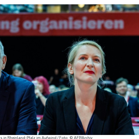
gs in Rheinland-Pfalz im Aufwind / Foto: © AFP/Archiv