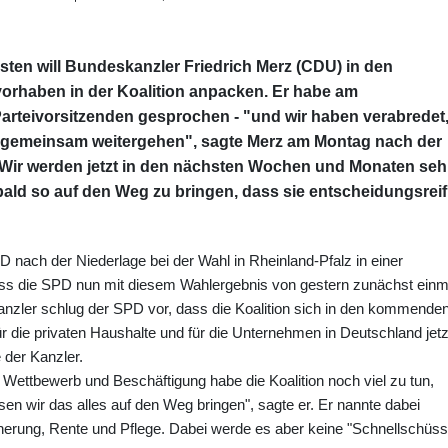
en will Bundeskanzler Friedrich Merz (CDU) in den
haben in der Koalition anpacken. Er habe am
rteivorsitzenden gesprochen - "und wir haben verabredet
t gemeinsam weitergehen", sagte Merz am Montag nach der
"Wir werden jetzt in den nächsten Wochen und Monaten seh
t bald so auf den Weg zu bringen, dass sie entscheidungsreif
D nach der Niederlage bei der Wahl in Rheinland-Pfalz in einer
 dass die SPD nun mit diesem Wahlergebnis von gestern zunächst einm
nzler schlug der SPD vor, dass die Koalition sich in den kommende
ür die privaten Haushalte und für die Unternehmen in Deutschland jetz
der Kanzler.
ettbewerb und Beschäftigung habe die Koalition noch viel zu tun,
 wir das alles auf den Weg bringen", sagte er. Er nannte dabei
erung, Rente und Pflege. Dabei werde es aber keine "Schnellschüss