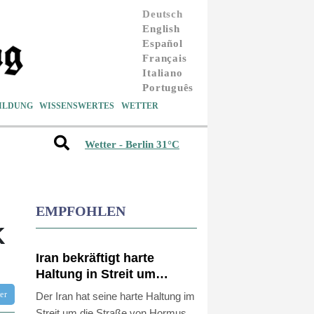
Deutsch
English
Español
Français
Italiano
Português
ILDUNG
WISSENSWERTES
WETTER
Wetter - Berlin 31°C
EMPFOHLEN
K
Iran bekräftigt harte
Haltung in Streit um
Straße von Hormus
tter
Der Iran hat seine harte Haltung im
Streit um die Straße von Hormus