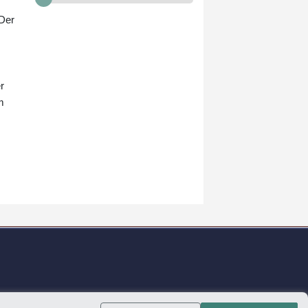
verwendet" werde.
Außenministerin Welislawa
 Der
Petrowa bestellte daraufhin die
ukrainische Botschafterin für
Montag ein. Kiew bestritt,
vorsätzlich ein Fluggerät nach
r
Bulgarien gelenkt zu haben.
m