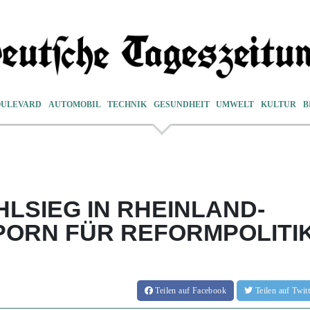
OULEVARD
AUTOMOBIL
TECHNIK
GESUNDHEIT
UMWELT
KULTUR
B
HLSIEG IN RHEINLAND-
PORN FÜR REFORMPOLITI
Teilen
auf Facebook
Teilen
auf Twi