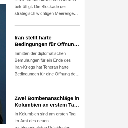
bekräftigt. Die Blockade der
strategisch wichtigen Meerenge
werde so lange fortgesetzt, "bis der
Feind alle unsere Bedingungen
erfüllt", sagte der Sprecher der
Iran stellt harte
iranischen Revolutionsgarden,
Bedingungen für Öffnung
Hossein Mohebi, am Sonntag nach
der Straße von Hormus
Inmitten der diplomatischen
Angaben des Staatsfernsehens.
Bemühungen für ein Ende des
"Die Meerenge ist für uns derzeit
Iran-Kriegs hat Teheran harte
ein Kriegsschauplatz und nicht nur
Bedingungen für eine Öffnung der
eine Wasserstraße."
Straße von Hormus gestellt.
Außenminister Abbas Araghtschi
forderte am Samstag unter
Zwei Bombenanschläge in
anderem "Entschädigungen" für
Kolumbien an erstem Tag
Verstöße der USA gegen das im
im Amt des neuen
In Kolumbien sind am ersten Tag
Juni besiegelte
Präsidenten Espriella
im Amt des neuen
Rahmenabkommen zwischen
rechtsgerichteten Präsidenten