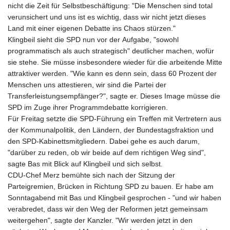
nicht die Zeit für Selbstbeschäftigung: "Die Menschen sind total
verunsichert und uns ist es wichtig, dass wir nicht jetzt dieses
Land mit einer eigenen Debatte ins Chaos stürzen."
Klingbeil sieht die SPD nun vor der Aufgabe, "sowohl
programmatisch als auch strategisch" deutlicher machen, wofür
sie stehe. Sie müsse insbesondere wieder für die arbeitende Mitte
attraktiver werden. "Wie kann es denn sein, dass 60 Prozent der
Menschen uns attestieren, wir sind die Partei der
Transferleistungsempfänger?", sagte er. Dieses Image müsse die
SPD im Zuge ihrer Programmdebatte korrigieren.
Für Freitag setzte die SPD-Führung ein Treffen mit Vertretern aus
der Kommunalpolitik, den Ländern, der Bundestagsfraktion und
den SPD-Kabinettsmitgliedern. Dabei gehe es auch darum,
"darüber zu reden, ob wir beide auf dem richtigen Weg sind",
sagte Bas mit Blick auf Klingbeil und sich selbst.
CDU-Chef Merz bemühte sich nach der Sitzung der
Parteigremien, Brücken in Richtung SPD zu bauen. Er habe am
Sonntagabend mit Bas und Klingbeil gesprochen - "und wir haben
verabredet, dass wir den Weg der Reformen jetzt gemeinsam
weitergehen", sagte der Kanzler. "Wir werden jetzt in den