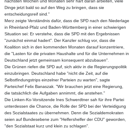
nächsten Wochen und Monaten sehr hart daran arbeiten, viele
Dinge jetzt bald so auf den Weg zu bringen, dass sie
entscheidungsreif sind."
Merz zeigte Verständnis dafür, dass die SPD nach den Niederlage
in Rheinland-Pfalz und Baden-Württemberg in einer schwierigen
Situation sei: Er verstehe, dass die SPD mit den Ergebnissen
"zunächst einmal hadert". Der Kanzler schlug vor, dass die
Koalition sich in den kommenden Monaten darauf konzentriere,
die "Lasten für die privaten Haushalte und für die Unternehmen in
Deutschland jetzt gemeinsam konsequent abzubauen".
Die Grünen riefen die SPD auf, sich aktiv in die Regierungspolitik
einzubringen. Deutschland habe "nicht die Zeit, auf die
Selbstfindungstrips einzelner Parteien zu warten", sagte
Parteichef Felix Banaszak. "Wir brauchen jetzt eine Regierung,
die tatsächlich die Aufgaben annimmt, die anstehen."
Die Linken-Ko-Vorsitzende Ines Schwerdtner sah für ihre Partei
unterdessen die Chance, die Rolle der SPD bei der Verteidigung
des Sozialstaates zu übernehmen. Denn die Sozialdemokraten
seien auf Bundesebene zum "Helfershelfer der CDU" geworden,
"den Sozialstaat kurz und klein zu schlagen".