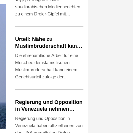
saudiarabischen Medienberichten
zu einem Dreier-Gipfel mit
Vertretern Saudi-Arabiens und
Pakistans in der saudiarabischen
Stadt Dschidda eingetroffen.
Urteil: Nähe zu
Erdogan kam am Freitag in der
Muslimbruderschaft kann
Hafenstadt am Roten Meer an, wie
Verbeamtung
Die ehrenamtliche Arbeit für eine
der saudiarabische Fernsehsender
entgegenstehen
Moschee der islamistischen
Alechbarija berichtete. Dort will er
Muslimbrüderschaft kann einem
nach Angaben aus
Gerichtsurteil zufolge der
saudiarabischen Regierungs- und
Übernahme in das
Armeekreisen mit dem
Beamtenverhältnis
saudiarabischen Kronprinzen
entgegenstehen. Das entschied
Mohammed bin Salman und dem
Regierung und Opposition
das Verwaltungsgericht Karlsruhe
pakistanischen Regierungschef
in Venezuela nehmen
und wies damit die Klage einer
Shebaz Sharif einen
offiziellen Dialog auf -
Regierung und Opposition in
Mitarbeiterin der städtischen
Verteidigungspakt schließen.
ohne Machado
Venezuela haben offiziell einen von
Ausländerbehörde ab, wie das
den USA vermittelten Dialog