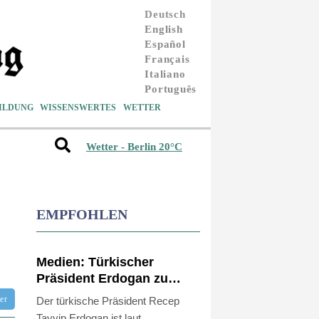
Deutsch
English
Español
Français
Italiano
Português
ILDUNG
WISSENSWERTES
WETTER
Wetter - Berlin 20°C
EMPFOHLEN
Medien: Türkischer
Präsident Erdogan zu
Dreiergipfel in Saudi-
tter
Der türkische Präsident Recep
Arabien eingetroffen
Tayyip Erdogan ist laut