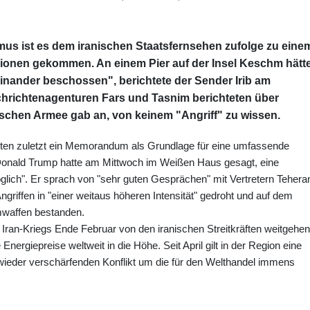
rmus ist es dem iranischen Staatsfernsehen zufolge zu eine
onen gekommen. An einem Pier auf der Insel Keschm hätt
einander beschossen", berichtete der Sender Irib am
chrichtenagenturen Fars und Tasnim berichteten über
ischen Armee gab an, von keinem "Angriff" zu wissen.
hten zuletzt ein Memorandum als Grundlage für eine umfassende
 Donald Trump hatte am Mittwoch im Weißen Haus gesagt, eine
glich". Er sprach von "sehr guten Gesprächen" mit Vertretern Tehera
griffen in "einer weitaus höheren Intensität" gedroht und auf dem
mwaffen bestanden.
ran-Kriegs Ende Februar von den iranischen Streitkräften weitgehe
nergiepreise weltweit in die Höhe. Seit April gilt in der Region eine
 wieder verschärfenden Konflikt um die für den Welthandel immens