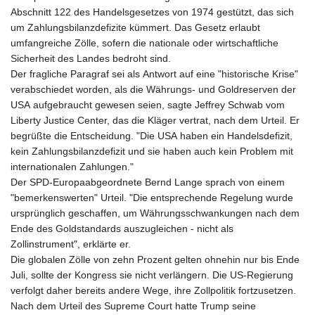
Abschnitt 122 des Handelsgesetzes von 1974 gestützt, das sich
um Zahlungsbilanzdefizite kümmert. Das Gesetz erlaubt
umfangreiche Zölle, sofern die nationale oder wirtschaftliche
Sicherheit des Landes bedroht sind.
Der fragliche Paragraf sei als Antwort auf eine "historische Krise"
verabschiedet worden, als die Währungs- und Goldreserven der
USA aufgebraucht gewesen seien, sagte Jeffrey Schwab vom
Liberty Justice Center, das die Kläger vertrat, nach dem Urteil. Er
begrüßte die Entscheidung. "Die USA haben ein Handelsdefizit,
kein Zahlungsbilanzdefizit und sie haben auch kein Problem mit
internationalen Zahlungen."
Der SPD-Europaabgeordnete Bernd Lange sprach von einem
"bemerkenswerten" Urteil. "Die entsprechende Regelung wurde
ursprünglich geschaffen, um Währungsschwankungen nach dem
Ende des Goldstandards auszugleichen - nicht als
Zollinstrument", erklärte er.
Die globalen Zölle von zehn Prozent gelten ohnehin nur bis Ende
Juli, sollte der Kongress sie nicht verlängern. Die US-Regierung
verfolgt daher bereits andere Wege, ihre Zollpolitik fortzusetzen.
Nach dem Urteil des Supreme Court hatte Trump seine