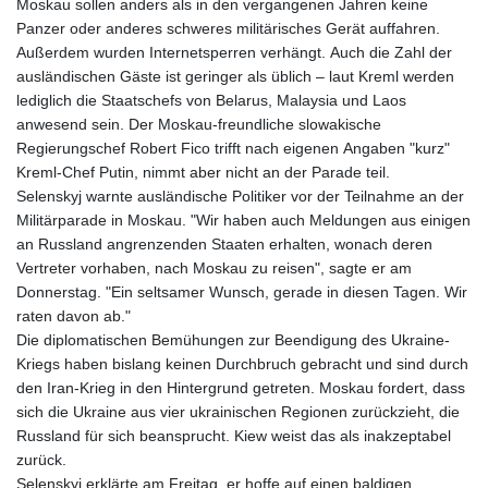
Moskau sollen anders als in den vergangenen Jahren keine
Panzer oder anderes schweres militärisches Gerät auffahren.
Außerdem wurden Internetsperren verhängt. Auch die Zahl der
ausländischen Gäste ist geringer als üblich – laut Kreml werden
lediglich die Staatschefs von Belarus, Malaysia und Laos
anwesend sein. Der Moskau-freundliche slowakische
Regierungschef Robert Fico trifft nach eigenen Angaben "kurz"
Kreml-Chef Putin, nimmt aber nicht an der Parade teil.
Selenskyj warnte ausländische Politiker vor der Teilnahme an der
Militärparade in Moskau. "Wir haben auch Meldungen aus einigen
an Russland angrenzenden Staaten erhalten, wonach deren
Vertreter vorhaben, nach Moskau zu reisen", sagte er am
Donnerstag. "Ein seltsamer Wunsch, gerade in diesen Tagen. Wir
raten davon ab."
Die diplomatischen Bemühungen zur Beendigung des Ukraine-
Kriegs haben bislang keinen Durchbruch gebracht und sind durch
den Iran-Krieg in den Hintergrund getreten. Moskau fordert, dass
sich die Ukraine aus vier ukrainischen Regionen zurückzieht, die
Russland für sich beansprucht. Kiew weist das als inakzeptabel
zurück.
Selenskyj erklärte am Freitag, er hoffe auf einen baldigen