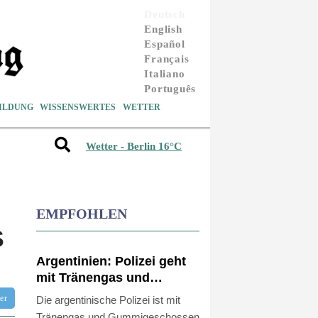
Deutsch
English
Español
Français
Italiano
Português
ILDUNG
WISSENSWERTES
WETTER
Wetter - Berlin 16°C
EMPFOHLEN
S
Argentinien: Polizei geht
mit Tränengas und
Gummigeschossen gegen
tter
Die argentinische Polizei ist mit
Proteste vor
Tränengas und Gummigeschossen