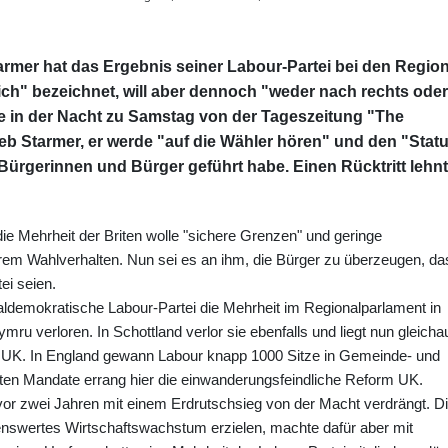
tarmer hat das Ergebnis seiner Labour-Partei bei den Region
h" bezeichnet, will aber dennoch "weder nach rechts oder
ie in der Nacht zu Samstag von der Tageszeitung "The
ieb Starmer, er werde "auf die Wähler hören" und den "Stat
 Bürgerinnen und Bürger geführt habe. Einen Rücktritt lehn
die Mehrheit der Briten wolle "sichere Grenzen" und geringe
rem Wahlverhalten. Nun sei es an ihm, die Bürger zu überzeugen, da
ei seien.
aldemokratische Labour-Partei die Mehrheit im Regionalparlament in
mru verloren. In Schottland verlor sie ebenfalls und liegt nun gleicha
rm UK. In England gewann Labour knapp 1000 Sitze in Gemeinde- und
isten Mandate errang hier die einwanderungsfeindliche Reform UK.
 vor zwei Jahren mit einem Erdrutschsieg von der Macht verdrängt. D
enswertes Wirtschaftswachstum erzielen, machte dafür aber mit