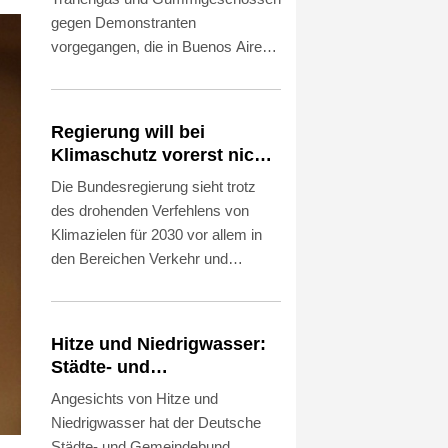
gegen Demonstranten
vorgegangen, die in Buenos Aires
gegen einen umstrittenen
Gesetzentwurf zur Stärkung von
Privatbesitz protestierten. Die
Regierung will bei
Demonstration fand am
Klimaschutz vorerst nicht
Donnerstag vor dem Sitz des
nachsteuern - Kritik der
Die Bundesregierung sieht trotz
Senats in der Hauptstadt statt und
Grünen
des drohenden Verfehlens von
startete zunächst friedlich. Mit
Klimazielen für 2030 vor allem in
Einbruch der Nacht brachen laut
den Bereichen Verkehr und
dem Bericht eines
Gebäude derzeit keinen Anlass,
Korrespondenten der
die von ihr vorgesehenen
Nachrichtenagentur AFP dann
Klimaschutzmaßnahmen
Auseinandersetzungen zwischen
Hitze und Niedrigwasser:
nachzuschärfen. Das geht aus
Polizei und Teilnehmern aus. Die
Städte- und
einer Antwort auf eine Anfrage der
Beamten seien dabei mit Steinen
Gemeindebund fordert
Angesichts von Hitze und
Grünen hervor, die der
angegriffen worden.
"nationalen Kraftakt"
Niedrigwasser hat der Deutsche
Nachrichtenagentur AFP am
Städte- und Gemeindebund