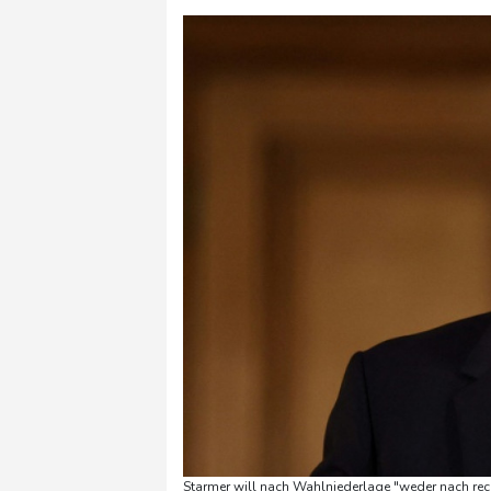
Starmer will nach Wahlniederlage "weder nach re