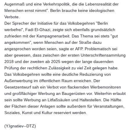
Augenmaß und eine Verkehrspolitik, die die Lebensrealität der
Menschen ernst nimmt". Berlin brauche keine ideologischen
Verbote.
Der Sprecher der Initiative für das Volksbegehren "Berlin
werbefrei", Fadi El-Ghazi, zeigte sich ebenfalls grundsätzlich
zufrieden mit der Kampagnenarbeit. Das Thema sei stets "gut
angekommen", wenn Menschen auf der Straße dazu
angesprochen worden seien, sagte er AFP. Problematisch sei
aber gewesen, dass zwischen der ersten Unterschriftensammlung
2018 und der zweiten ab 2025 wegen der lange dauernden
Prüfung der rechtlichen Zulässigkeit zu viel Zeit gelegen habe.
Das Volksbegehren wollte eine deutliche Reduzierung von
Außenwerbung im öffentlichen Raum erreichen. Der
Gesetzentwurf sah ein Verbot von flackernden Werbemonitoren
und großflächiger Werbung an Baugerüsten vor. Weiterhin erlaubt
sein sollte Werbung an Litfaßsäulen und Haltestellen. Die Hälfte
der Flächen dieser Anlagen sollte außerdem für Veranstaltungen,
Soziales, Kunst und Kultur reserviert werden.
(Y.Ignatiev--DTZ)