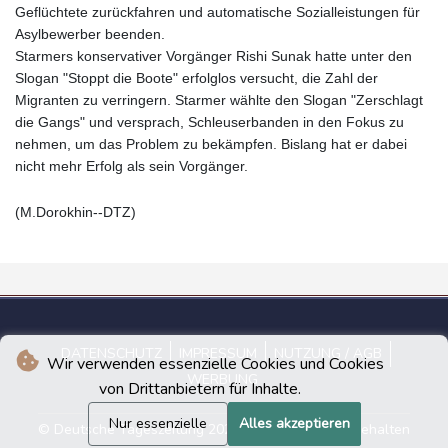
Geflüchtete zurückfahren und automatische Sozialleistungen für
Asylbewerber beenden.
Starmers konservativer Vorgänger Rishi Sunak hatte unter den
Slogan "Stoppt die Boote" erfolglos versucht, die Zahl der
Migranten zu verringern. Starmer wählte den Slogan "Zerschlagt
die Gangs" und versprach, Schleuserbanden in den Fokus zu
nehmen, um das Problem zu bekämpfen. Bislang hat er dabei
nicht mehr Erfolg als sein Vorgänger.
(M.Dorokhin--DTZ)
DATENSCHUTZ
IMPRESSUM
NUTZUNG / AGB
Wir verwenden essenzielle Cookies und Cookies
WERBUNG
von Drittanbietern für Inhalte.
Nur essenzielle
Alles akzeptieren
© Deutsche Tageszeitung 2026 - Alle Rechte vorbehalten