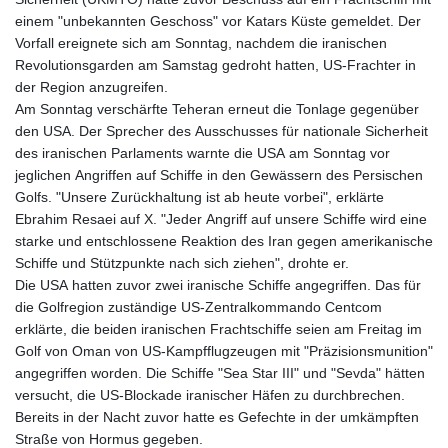
einem "unbekannten Geschoss" vor Katars Küste gemeldet. Der
Vorfall ereignete sich am Sonntag, nachdem die iranischen
Revolutionsgarden am Samstag gedroht hatten, US-Frachter in
der Region anzugreifen.
Am Sonntag verschärfte Teheran erneut die Tonlage gegenüber
den USA. Der Sprecher des Ausschusses für nationale Sicherheit
des iranischen Parlaments warnte die USA am Sonntag vor
jeglichen Angriffen auf Schiffe in den Gewässern des Persischen
Golfs. "Unsere Zurückhaltung ist ab heute vorbei", erklärte
Ebrahim Resaei auf X. "Jeder Angriff auf unsere Schiffe wird eine
starke und entschlossene Reaktion des Iran gegen amerikanische
Schiffe und Stützpunkte nach sich ziehen", drohte er.
Die USA hatten zuvor zwei iranische Schiffe angegriffen. Das für
die Golfregion zuständige US-Zentralkommando Centcom
erklärte, die beiden iranischen Frachtschiffe seien am Freitag im
Golf von Oman von US-Kampfflugzeugen mit "Präzisionsmunition"
angegriffen worden. Die Schiffe "Sea Star III" und "Sevda" hätten
versucht, die US-Blockade iranischer Häfen zu durchbrechen.
Bereits in der Nacht zuvor hatte es Gefechte in der umkämpften
Straße von Hormus gegeben.