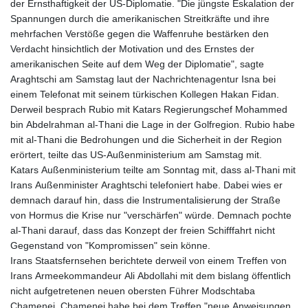
der Ernsthaftigkeit der US-Diplomatie. "Die jüngste Eskalation der
Spannungen durch die amerikanischen Streitkräfte und ihre
mehrfachen Verstöße gegen die Waffenruhe bestärken den
Verdacht hinsichtlich der Motivation und des Ernstes der
amerikanischen Seite auf dem Weg der Diplomatie", sagte
Araghtschi am Samstag laut der Nachrichtenagentur Isna bei
einem Telefonat mit seinem türkischen Kollegen Hakan Fidan.
Derweil besprach Rubio mit Katars Regierungschef Mohammed
bin Abdelrahman al-Thani die Lage in der Golfregion. Rubio habe
mit al-Thani die Bedrohungen und die Sicherheit in der Region
erörtert, teilte das US-Außenministerium am Samstag mit.
Katars Außenministerium teilte am Sonntag mit, dass al-Thani mit
Irans Außenminister Araghtschi telefoniert habe. Dabei wies er
demnach darauf hin, dass die Instrumentalisierung der Straße
von Hormus die Krise nur "verschärfen" würde. Demnach pochte
al-Thani darauf, dass das Konzept der freien Schifffahrt nicht
Gegenstand von "Kompromissen" sein könne.
Irans Staatsfernsehen berichtete derweil von einem Treffen von
Irans Armeekommandeur Ali Abdollahi mit dem bislang öffentlich
nicht aufgetretenen neuen obersten Führer Modschtaba
Chamenei. Chamenei habe bei dem Treffen "neue Anweisungen