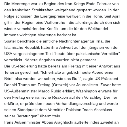
Die Meerenge war zu Beginn des Iran-Kriegs Ende Februar von
den iranischen Streitkräften weitgehend gesperrt worden. In der
Folge schossen die Energiepreise weltweit in die Höhe. Seit April
gilt in der Region eine Waffenruhe - die allerdings durch den sich
wieder verschärfenden Konflikt um die für den Welthandel
immens wichtigen Meerenge bedroht ist.
Später berichtete die amtliche Nachrichtenagentur Irna, die
Islamische Republik habe ihre Antwort auf den jüngsten von den
USA vorgeschlagenen Text "heute über pakistanische Vermittler"
verschickt. Nähere Angaben wurden nicht gemacht.
Die US-Regierung hatte bereits am Freitag mit einer Antwort aus
Teheran gerechnet. "Ich erhalte angeblich heute Abend einen
Brief, also werden wir sehen, wie das läuft", sagte US-Präsident
Donald Trump am Freitag (Ortszeit) vor Journalisten. Zuvor hatte
US-Außenminister Marco Rubio erklärt, Washington erwarte für
den Freitag eine iranische Reaktion auf den Vorschlag. Der Iran
erklärte, er prüfe den neuen Verhandlungsvorschlag und werde
seinen Standpunkt dem Vermittler Pakistan "nach Abschluss
seiner Beratungen" übermitteln.
Irans Außenminister Abbas Araghtschi äußerte indes Zweifel an