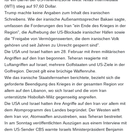
(WTI) stieg auf 97,60 Dollar.
Trump machte keine Angaben zum Inhalt des iranischen
Schreibens. Wie der iranische Außenamtssprecher Bakaei sagte,
umfassen die Forderungen des Iran "ein Ende des Krieges in der
Region", die Aufhebung der US-Blockade iranischer Häfen sowie
die "Freigabe von Vermögenswerten, die dem iranischen Volk
gehören und seit Jahren zu Unrecht gesperrt sind".
Die USA und Israel hatten am 28. Februar mit ihren militärischen
Angriffen auf den Iran begonnen. Teheran reagierte mit
Luftangriffen auf Israel, mehrere Golfstaaten und US-Ziele in der
Golfregion. Derzeit gilt eine brüchige Waffenruhe.
Wie das iranische Staatsfernsehen berichtete, bezieht sich die
geforderte Beendigung des Krieges in der gesamten Region vor
allem auf den Libanon, wo sich Israel und die vom Iran
unterstützte Hisbollah-Miliz gegenseitig angreifen.
Die USA und Israel hatten ihre Angriffe auf den Iran vor allem mit
dem Atomprogramm des Landes begründet. Der Westen wirft
dem Iran vor, Atomwaffen anzustreben, was Teheran bestreitet.
In am Sonntag veröffentlichten Auszügen aus einem Interview mit
dem US-Sender CBS warnte Israels Ministerpräsident Benjamin