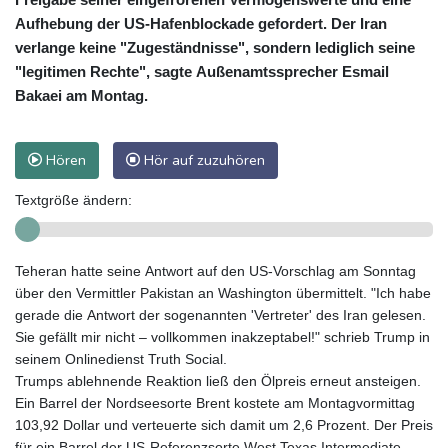
Aufhebung der US-Hafenblockade gefordert. Der Iran
verlange keine "Zugeständnisse", sondern lediglich seine
"legitimen Rechte", sagte Außenamtssprecher Esmail
Bakaei am Montag.
Hören
Hör auf zuzuhören
Textgröße ändern:
Teheran hatte seine Antwort auf den US-Vorschlag am Sonntag
über den Vermittler Pakistan an Washington übermittelt. "Ich habe
gerade die Antwort der sogenannten 'Vertreter' des Iran gelesen.
Sie gefällt mir nicht – vollkommen inakzeptabel!" schrieb Trump in
seinem Onlinedienst Truth Social.
Trumps ablehnende Reaktion ließ den Ölpreis erneut ansteigen.
Ein Barrel der Nordseesorte Brent kostete am Montagvormittag
103,92 Dollar und verteuerte sich damit um 2,6 Prozent. Der Preis
für ein Barrel der US-Referenzsorte West Texas Intermediate