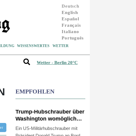
Deutsch
English
Español
Français
Italiano
Português
ILDUNG
WISSENSWERTES
WETTER
Wetter - Berlin 20°C
N
EMPFOHLEN
Trump-Hubschrauber über
Washington womöglich
Passagierflugzeug zu
tter
Ein US-Militärhubschrauber mit
nahe gekommen
Präsident Donald Trump an Bord