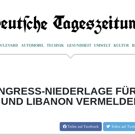
OULEVARD
AUTOMOBIL
TECHNIK
GESUNDHEIT
UMWELT
KULTUR
B
ONGRESS-NIEDERLAGE FÜ
L UND LIBANON VERMELDE
Teilen
auf Facebook
Teilen
auf Twi