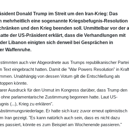
äsident Donald Trump im Streit um den Iran-Krieg: Das
 mehrheitlich eine sogenannte Kriegsbefugnis-Resolution
hränken und den Krieg beenden soll. Unmittelbar vor der a
te der US-Präsident erklärt, dass die Verhandlungen mit
d der Libanon einigten sich derweil bei Gesprächen in
er Waffenruhe.
timmten auch vier Abgeordnete aus Trumps republikanischer Partei
n Text eingebracht hatten. Damit die "War Powers Resolution" in Kraf
timmen. Unabhängig von dessen Votum gilt die Entschließung als
stoppen könnte.
klarer Ausdruck für den Unmut im Kongress darüber, dass Trump den
ar ohne parlamentarische Zustimmung begonnen hatte. Laut US-
is (...), Krieg zu erklären".
Abstimmungsniederlage. Er hatte sich kurz zuvor erneut optimistisch
em Iran gezeigt. "Es kann natürlich auch sein, dass es nicht dazu
 es passiert, könnte es zum Beispiel am Wochenende passieren."