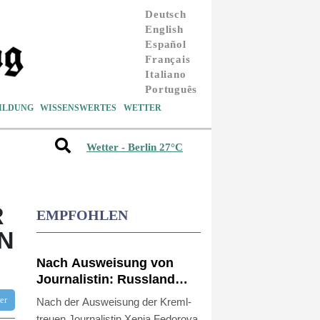
Deutsch
English
Español
Français
Italiano
Português
ILDUNG
WISSENSWERTES
WETTER
Wetter - Berlin 27°C
R
EMPFOHLEN
N
Nach Ausweisung von
Journalistin: Russland
wirft Frankreich
tter
Nach der Ausweisung der Kreml-
"politische Verfolgung"
treuen Journalistin Xenia Fedorova