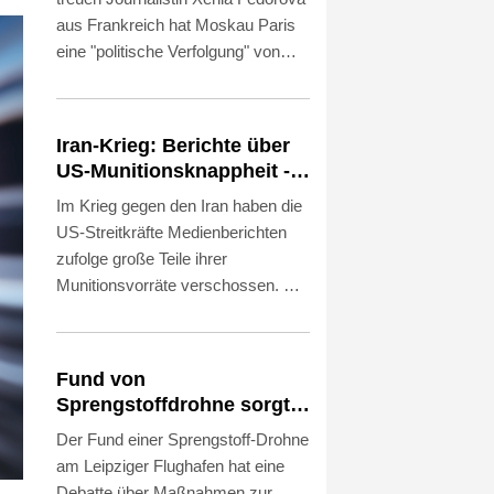
vor
aus Frankreich hat Moskau Paris
eine "politische Verfolgung" von
Medienschaffenden vorgeworfen.
"Jede abweichende Meinung wird
als russische Propaganda
Iran-Krieg: Berichte über
bezeichnet, worauf Versuche
US-Munitionsknappheit -
folgen, Journalisten und ganze
Pakistan will neue
Im Krieg gegen den Iran haben die
Medien zu vertreiben", sagte der
Gespräche
US-Streitkräfte Medienberichten
stellvertretende Sprecher des
zufolge große Teile ihrer
russischen Außenministeriums,
Munitionsvorräte verschossen. Ein
Alexej Fadejew, am Donnerstag.
Mangel an Raketen habe US-
Es gebe in Frankreich eine "Zensur
Präsident Donald Trump von
von Meinungen, die nicht der
weiteren Angriffen abgehalten,
offiziellen Linie entsprechen".
Fund von
schrieb etwa die "Washington
Sprengstoffdrohne sorgt
Post". Trump wies die Berichte am
für Debatte über
Der Fund einer Sprengstoff-Drohne
Donnerstag zurück und drohte den
Luftsicherheit
am Leipziger Flughafen hat eine
Journalisten mit langen Haftstrafen.
Debatte über Maßnahmen zur