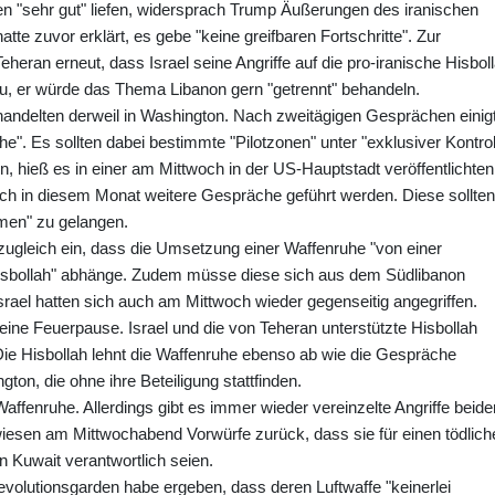
n "sehr gut" liefen, widersprach Trump Äußerungen des iranischen
te zuvor erklärt, es gebe "keine greifbaren Fortschritte". Zur
eran erneut, dass Israel seine Angriffe auf die pro-iranische Hisbol
zu, er würde das Thema Libanon gern "getrennt" behandeln.
handelten derweil in Washington. Nach zweitägigen Gesprächen einig
e". Es sollten dabei bestimmte "Pilotzonen" unter "exklusiver Kontrol
 hieß es in einer am Mittwoch in der US-Hauptstadt veröffentlichten
h in diesem Monat weitere Gespräche geführt werden. Diese sollten
men" zu gelangen.
 zugleich ein, dass die Umsetzung einer Waffenruhe "von einer
r Hisbollah" abhänge. Zudem müsse diese sich aus dem Südlibanon
Israel hatten sich auch am Mittwoch wieder gegenseitig angegriffen.
l eine Feuerpause. Israel und die von Teheran unterstützte Hisbollah
Die Hisbollah lehnt die Waffenruhe ebenso ab wie die Gespräche
on, die ohne ihre Beteiligung stattfinden.
e Waffenruhe. Allerdings gibt es immer wieder vereinzelte Angriffe beide
wiesen am Mittwochabend Vorwürfe zurück, dass sie für einen tödlich
on Kuwait verantwortlich seien.
olutionsgarden habe ergeben, dass deren Luftwaffe "keinerlei