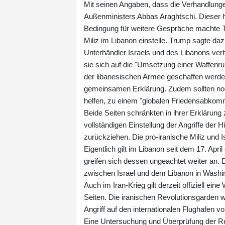
Mit seinen Angaben, dass die Verhandlunge
Außenministers Abbas Araghtschi. Dieser hat
Bedingung für weitere Gespräche machte Teh
Miliz im Libanon einstelle. Trump sagte da
Unterhändler Israels und des Libanons ver
sie sich auf die "Umsetzung einer Waffenruh
der libanesischen Armee geschaffen werden,
gemeinsamen Erklärung. Zudem sollten noc
helfen, zu einem "globalen Friedensabkom
Beide Seiten schränkten in ihrer Erklärung
vollständigen Einstellung der Angriffe de
zurückziehen. Die pro-iranische Miliz und 
Eigentlich gilt im Libanon seit dem 17. Apri
greifen sich dessen ungeachtet weiter an. 
zwischen Israel und dem Libanon in Washingt
Auch im Iran-Krieg gilt derzeit offiziell ein
Seiten. Die iranischen Revolutionsgarden 
Angriff auf den internationalen Flughafen v
Eine Untersuchung und Überprüfung der Rev