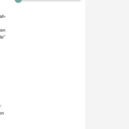
Medien beziehen sich dabei auf
einen vertraulichen Bericht der
Polizei.
lah-
ten
le"
r
en