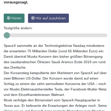
vorausgesagt.
Hören
Hör auf zuzuhören
Textgröße ändern:
SpaceX sammelte an der Technologiebörse Nasdaq mindestens
die erwarteten 75 Milliarden Dollar (rund 65 Milliarden Euro) ein.
Damit übertraf Musks Konzern den bisher größten Börsengang
des saudiarabischen Ölriesen Saudi Aramco Ende 2019 um rund
das Dreifache.
Der Kursanstieg katapultierte den Marktwert von SpaceX auf über
zwei Billionen US‑Dollar. Der Konzern wurde damit auf einen
Schlag zu einem der zehn wertvollsten Konzerne der USA – noch
vor Musks Elektroautohersteller Tesla, der Facebook-Mutter Meta
und dem Einzelhandelsriesen Walmart.
Musk verfolgte den Börsenstart vom SpaceX-Hauptquartier in
Texas aus. Er befeuerte die Erwartungen der Anleger noch. Seine
Vision sei es, mit SpaceX ganz normale Menschen zum Mond zu