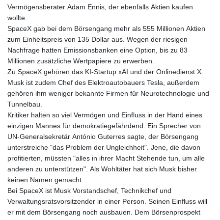
Vermögensberater Adam Ennis, der ebenfalls Aktien kaufen
wollte.
SpaceX gab bei dem Börsengang mehr als 555 Millionen Aktien
zum Einheitspreis von 135 Dollar aus. Wegen der riesigen
Nachfrage hatten Emissionsbanken eine Option, bis zu 83
Millionen zusätzliche Wertpapiere zu erwerben.
Zu SpaceX gehören das KI-Startup xAI und der Onlinedienst X.
Musk ist zudem Chef des Elektroautobauers Tesla, außerdem
gehören ihm weniger bekannte Firmen für Neurotechnologie und
Tunnelbau.
Kritiker halten so viel Vermögen und Einfluss in der Hand eines
einzigen Mannes für demokratiegefährdend. Ein Sprecher von
UN-Generalsekretär António Guterres sagte, der Börsengang
unterstreiche "das Problem der Ungleichheit". Jene, die davon
profitierten, müssten "alles in ihrer Macht Stehende tun, um alle
anderen zu unterstützen". Als Wohltäter hat sich Musk bisher
keinen Namen gemacht.
Bei SpaceX ist Musk Vorstandschef, Technikchef und
Verwaltungsratsvorsitzender in einer Person. Seinen Einfluss will
er mit dem Börsengang noch ausbauen. Dem Börsenprospekt