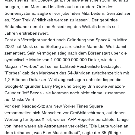
bringen, zum Mars und letztlich auch an andere Orte des
Sonnensystems, sagte er vor jubelnden Mitarbeitern. Sein Ziel sei
es, "Star Trek Wirklichkeit werden zu lassen". Der gebürtige
Südafrikaner nennt eine Besiedlung des Weltalls bereits seit
Jahren erstrebenswert.
Fast ein Vierteljahrhundert nach Gründung von SpaceX im März
2002 hat Musk seine Stellung als reichster Mann der Welt damit
zementiert. Sein Vermögen stieg nach dem Börsenstart über die
symbolische Marke von 1.000.000.000.000 Dollar, wie das
Magazin "Forbes" auf seiner Echtzeit-Reichenliste bestätigte.
"Forbes" gab den Marktwert des 54-Jährigen zwischenzeitlich mit
1,2 Billionen Dollar an. Weit abgeschlagen dahinter liegen die
Google-Mitgründer Larry Page und Sergey Brin sowie Amazon-
Gründer Jeff Bezos - sie kommen noch nicht einmal zusammen
auf Musks Wert.
Vor dem Nasdaq-Sitz am New Yorker Times Square
versammelten sich Menschen vor Großbildschirmen, auf denen
Werbung für SpaceX lief, wie ein AFP-Reporter berichtete. Einige
von ihnen waren als Astronauten verkleidet. "Die Leute wollen an
dem teilhaben, was Elon Musk aufbaut", sagte der 35-jährige