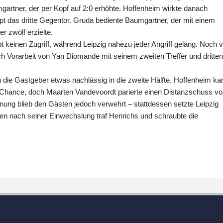
rtner, der per Kopf auf 2:0 erhöhte. Hoffenheim wirkte danach
mpt das dritte Gegentor. Gruda bediente Baumgartner, der mit einem
 zwölf erzielte.
 keinen Zugriff, während Leipzig nahezu jeder Angriff gelang. Noch v
h Vorarbeit von Yan Diomande mit seinem zweiten Treffer und dritten
n die Gastgeber etwas nachlässig in die zweite Hälfte. Hoffenheim k
 Chance, doch Maarten Vandevoordt parierte einen Distanzschuss v
nung blieb den Gästen jedoch verwehrt – stattdessen setzte Leipzig
ten nach seiner Einwechslung traf Henrichs und schraubte die
.