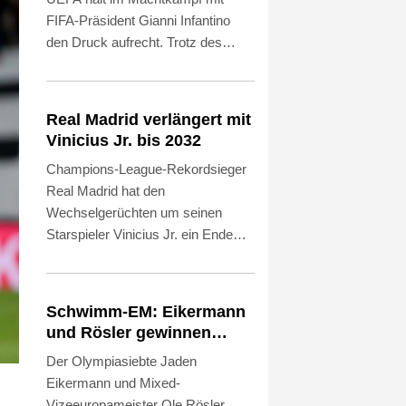
FIFA-Präsident Gianni Infantino
den Druck aufrecht. Trotz des
Rückzugs der FIFA-Pläne für eine
Öffnung gegenüber externen
Investoren hält die UEFA an ihrem
Real Madrid verlängert mit
Boykott der Wettbewerbe des
Vinicius Jr. bis 2032
Weltverbandes fest. Das geht aus
Champions-League-Rekordsieger
einer UEFA-Erklärung auf SID-
Real Madrid hat den
Anfrage vom Donnerstag hervor.
Wechselgerüchten um seinen
Zudem bekräftigte die UEFA, sie
Starspieler Vinicius Jr. ein Ende
habe das Vertrauen in Infantino
gesetzt und einen seiner
verloren. Auch der
wichtigsten Leistungsträger
südamerikanische Verband
langfristig an sich gebunden. Wie
CONMEBOL äußerte sich
Schwimm-EM: Eikermann
die Königlichen am
erstmals seit Bekanntwerden der
und Rösler gewinnen
Donnerstagabend mitteilten,
Privatisierungspläne kritisch über
Silber und Bronze
Der Olympiasiebte Jaden
unterschrieb der 26-jährige
das Gebaren des FIFA-
Eikermann und Mixed-
Brasilianer einen neuen Vertrag bis
Präsidenten.
Vizeeuropameister Ole Rösler