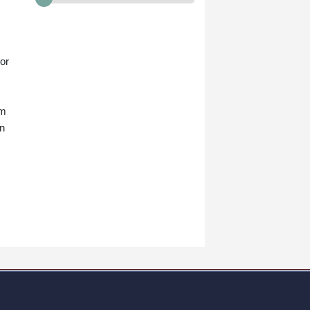
belegte Lippert den sechsten Platz.
Antonia Niedermaier (Team
Canyon//SRAM/+0:28 Minuten)
kam im Weißen Trikot als 14. mit
or
den Favoriten an.
am
on