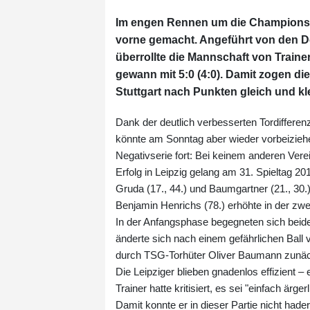
Im engen Rennen um die Champions-L
vorne gemacht. Angeführt von den 
überrollte die Mannschaft von Train
gewann mit 5:0 (4:0). Damit zogen d
Stuttgart nach Punkten gleich und kl
Dank der deutlich verbesserten Tordifferenz
könnte am Sonntag aber wieder vorbeiziehe
Negativserie fort: Bei keinem anderen Verei
Erfolg in Leipzig gelang am 31. Spieltag 201
Gruda (17., 44.) und Baumgartner (21., 30.)
Benjamin Henrichs (78.) erhöhte in der zwe
In der Anfangsphase begegneten sich bei
änderte sich nach einem gefährlichen Ball 
durch TSG-Torhüter Oliver Baumann zunäch
Die Leipziger blieben gnadenlos effizient –
Trainer hatte kritisiert, es sei "einfach ärger
Damit konnte er in dieser Partie nicht had