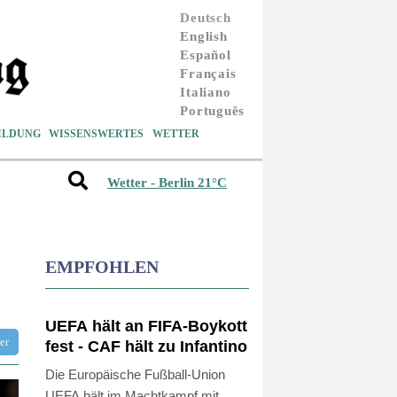
Deutsch
English
Español
Français
Italiano
Português
ILDUNG
WISSENSWERTES
WETTER
Wetter - Berlin 21°C
EMPFOHLEN
UEFA hält an FIFA-Boykott
tter
fest - CAF hält zu Infantino
Die Europäische Fußball-Union
UEFA hält im Machtkampf mit