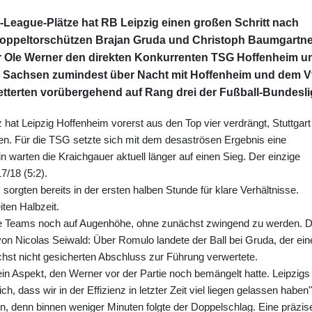
eague-Plätze hat RB Leipzig einen großen Schritt nach
Doppeltorschützen Brajan Gruda und Christoph Baumgartne
er Ole Werner den direkten Konkurrenten TSG Hoffenheim u
ie Sachsen zumindest über Nacht mit Hoffenheim und dem V
etterten vorübergehend auf Rang drei der Fußball-Bundesli
 hat Leipzig Hoffenheim vorerst aus den Top vier verdrängt, Stuttgart
n. Für die TSG setzte sich mit dem desaströsen Ergebnis eine
n warten die Kraichgauer aktuell länger auf einen Sieg. Der einzige
7/18 (5:2).
 sorgten bereits in der ersten halben Stunde für klare Verhältnisse.
iten Halbzeit.
de Teams noch auf Augenhöhe, ohne zunächst zwingend zu werden. 
von Nicolas Seiwald: Über Romulo landete der Ball bei Gruda, der ein
st nicht gesicherten Abschluss zur Führung verwertete.
 ein Aspekt, den Werner vor der Partie noch bemängelt hatte. Leipzigs
lich, dass wir in der Effizienz in letzter Zeit viel liegen gelassen haben"
ern, denn binnen weniger Minuten folgte der Doppelschlag. Eine präzis