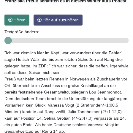
Franziska Preuß schafften es in diesem Winter aufs Podest.
Hören
Hör auf zuzuhören
Textgröße ändern:
"Ich war ziemlich klar im Kopf, war verwundert über die Fehler",
sagte Hettich-Walz, die bis zum letzten Schießen auf Rang drei
gelegen hatte, im ZDF: "Ich war sicher, dass die treffen. Irgendwie
soll es diese Saison nicht sein."
Preuß war beim letzten Rennen in Norwegen als Zuschauerin vor
Ort, überreichte im Anschluss die große Kristallkugel an die
bereits feststehende Gesamtweltcupsiegerin Lou Jeanmonnot.
Dem deutschen Team brachte die Unterstützung der langjährigen
Vorläuferin kein Glück. Vanessa Voigt (2 Strafrunden/+1:00,5
Minuten) landete auf Rang zwölf, Julia Tannheimer (2/+1:12,0)
kam auf Position 14. Selina Grotian (4/+2:47,0) verpasste als 24.
ein gutes Ende. Als beste Deutsche schloss Vanessa Voigt im
Gesamtweltcup auf Rang 14 ab.