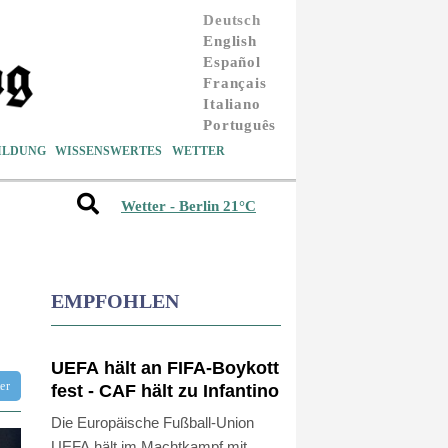
Deutsch
English
Español
Français
Italiano
Português
ILDUNG
WISSENSWERTES
WETTER
Wetter - Berlin 21°C
EMPFOHLEN
UEFA hält an FIFA-Boykott
tter
fest - CAF hält zu Infantino
Die Europäische Fußball-Union
UEFA hält im Machtkampf mit