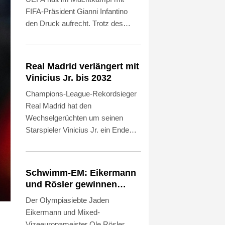
FIFA-Präsident Gianni Infantino
den Druck aufrecht. Trotz des
Rückzugs der FIFA-Pläne für eine
Öffnung gegenüber externen
Investoren hält die UEFA an ihrem
Real Madrid verlängert mit
Boykott der Wettbewerbe des
Vinicius Jr. bis 2032
Weltverbandes fest. Das geht aus
Champions-League-Rekordsieger
einer UEFA-Erklärung auf SID-
Real Madrid hat den
Anfrage vom Donnerstag hervor.
Wechselgerüchten um seinen
Zudem bekräftigte die UEFA, sie
Starspieler Vinicius Jr. ein Ende
habe das Vertrauen in Infantino
gesetzt und einen seiner
verloren. Auch der
wichtigsten Leistungsträger
südamerikanische Verband
langfristig an sich gebunden. Wie
CONMEBOL äußerte sich
Schwimm-EM: Eikermann
die Königlichen am
erstmals seit Bekanntwerden der
und Rösler gewinnen
Donnerstagabend mitteilten,
Privatisierungspläne kritisch über
Silber und Bronze
Der Olympiasiebte Jaden
unterschrieb der 26-jährige
das Gebaren des FIFA-
Eikermann und Mixed-
Brasilianer einen neuen Vertrag bis
Präsidenten.
Vizeeuropameister Ole Rösler