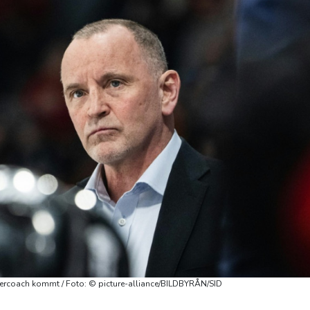
ercoach kommt / Foto: © picture-alliance/BILDBYRÅN/SID