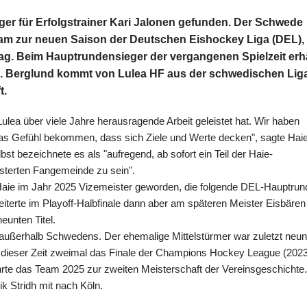
ger für Erfolgstrainer Kari Jalonen gefunden. Der Schwede
m zur neuen Saison der Deutschen Eishockey Liga (DEL),
ag. Beim Hauptrundensieger der vergangenen Spielzeit erh
28. Berglund kommt von Lulea HF aus der schwedischen Lig
t.
 Lulea über viele Jahre herausragende Arbeit geleistet hat. Wir haben
das Gefühl bekommen, dass sich Ziele und Werte decken", sagte Hai
bst bezeichnete es als "aufregend, ab sofort ein Teil der Haie-
isterten Fangemeinde zu sein".
Haie im Jahr 2025 Vizemeister geworden, die folgende DEL-Hauptrun
iterte im Playoff-Halbfinale dann aber am späteren Meister Eisbären
eunten Titel.
on außerhalb Schwedens. Der ehemalige Mittelstürmer war zuletzt neun
 in dieser Zeit zweimal das Finale der Champions Hockey League (202
rte das Team 2025 zur zweiten Meisterschaft der Vereinsgeschichte.
ik Stridh mit nach Köln.