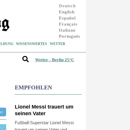
Deutsch
English
Español
Français
Italiano
Português
ILDUNG
WISSENSWERTES
WETTER
Wetter - Berlin 25°C
EMPFOHLEN
Lionel Messi trauert um
tter
seinen Vater
Fußball-Superstar Lionel Messi
trauert um seinen Vater und