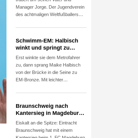
Manager Jorge. Der Jugendverein
des achtmaligen Weltfußballers
kondolierte am Samstag: "Der Club
Atlético Newell's Old Boys
verabschiedet sich mit Trauer und
Schwimm-EM: Halbisch
tiefem Schmerz von Jorge Messi."
winkt und springt zu
Zuvor hatten argentinische Medien
Bronze
Erst winkte sie dem Metrofahrer
übereinstimmend berichtet, der 68-
zu, dann sprang Maike Halbisch
Jährige sei am Freitagabend
von der Brücke in die Seine zu
(Ortszeit) in einem Krankenhaus in
EM-Bronze. Mit leichter
Rosario verstorben.
Verzögerung katapultierte sich die
21 Jahre alte Klippenspringerin im
letzten Durchgang bei der
Braunschweig nach
Europameisterschaft in Paris noch
Kantersieg in Magdeburg
vom sechsten auf den dritten Platz.
an der Spitze
Eiskalt an die Spitze: Eintracht
Braunschweig hat mit einem
Kantersieg beim 1. FC Magdeburg