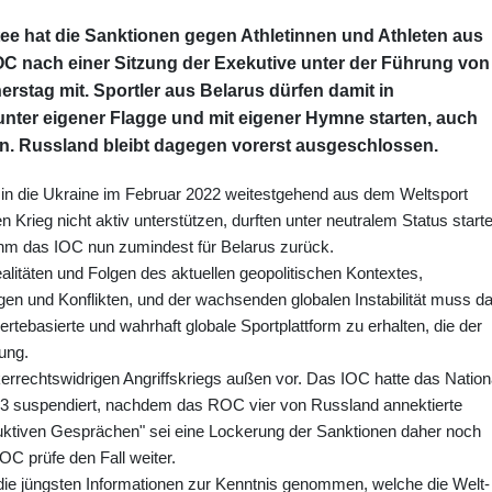
ee hat die Sanktionen gegen Athletinnen und Athleten aus
IOC nach einer Sitzung der Exekutive unter der Führung von
rstag mit. Sportler aus Belarus dürfen damit in
unter eigener Flagge und mit eigener Hymne starten, auch
n. Russland bleibt dagegen vorerst ausgeschlossen.
in die Ukraine im Februar 2022 weitestgehend aus dem Weltsport
n Krieg nicht aktiv unterstützen, durften unter neutralem Status start
hm das IOC nun zumindest für Belarus zurück.
itäten und Folgen des aktuellen geopolitischen Kontextes,
egen und Konflikten, und der wachsenden globalen Instabilität muss d
rtebasierte und wahrhaft globale Sportplattform zu erhalten, die der
ung.
errechtswidrigen Angriffskriegs außen vor. Das IOC hatte das Nation
 suspendiert, nachdem das ROC vier von Russland annektierte
uktiven Gesprächen" sei eine Lockerung der Sanktionen daher noch
C prüfe den Fall weiter.
die jüngsten Informationen zur Kenntnis genommen, welche die Welt-