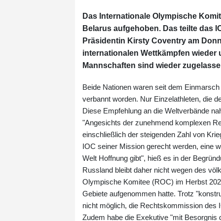
Das Internationale Olympische Komit
Belarus aufgehoben. Das teilte das 
Präsidentin Kirsty Coventry am Donne
internationalen Wettkämpfen wieder 
Mannschaften sind wieder zugelasse
Beide Nationen waren seit dem Einmarsch 
verbannt worden. Nur Einzelathleten, die de
Diese Empfehlung an die Weltverbände na
"Angesichts der zunehmend komplexen Real
einschließlich der steigenden Zahl von Kri
IOC seiner Mission gerecht werden, eine we
Welt Hoffnung gibt", hieß es in der Begründ
Russland bleibt daher nicht wegen des völk
Olympische Komitee (ROC) im Herbst 2023
Gebiete aufgenommen hatte. Trotz "konstr
nicht möglich, die Rechtskommission des IO
Zudem habe die Exekutive "mit Besorgnis 