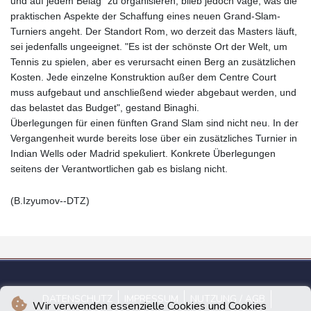
und auf jedem Belag" zu organisieren, blieb jedoch vage, was die
praktischen Aspekte der Schaffung eines neuen Grand-Slam-
Turniers angeht. Der Standort Rom, wo derzeit das Masters läuft,
sei jedenfalls ungeeignet. "Es ist der schönste Ort der Welt, um
Tennis zu spielen, aber es verursacht einen Berg an zusätzlichen
Kosten. Jede einzelne Konstruktion außer dem Centre Court
muss aufgebaut und anschließend wieder abgebaut werden, und
das belastet das Budget", gestand Binaghi.
Überlegungen für einen fünften Grand Slam sind nicht neu. In der
Vergangenheit wurde bereits lose über ein zusätzliches Turnier in
Indian Wells oder Madrid spekuliert. Konkrete Überlegungen
seitens der Verantwortlichen gab es bislang nicht.
(B.Izyumov--DTZ)
DATENSCHUTZ
IMPRESSUM
NUTZUNG / AGB
Wir verwenden essenzielle Cookies und Cookies