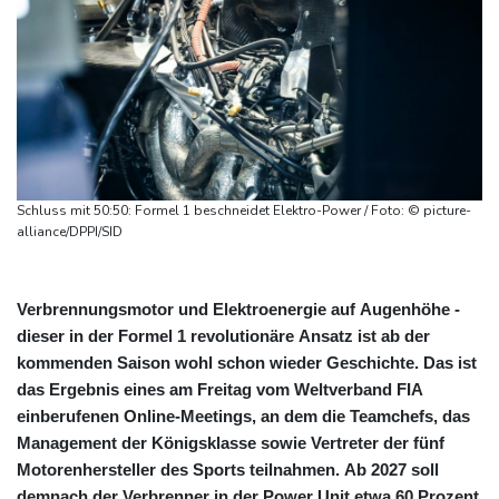
Schluss mit 50:50: Formel 1 beschneidet Elektro-Power / Foto: © picture-
alliance/DPPI/SID
Verbrennungsmotor und Elektroenergie auf Augenhöhe -
dieser in der Formel 1 revolutionäre Ansatz ist ab der
kommenden Saison wohl schon wieder Geschichte. Das ist
das Ergebnis eines am Freitag vom Weltverband FIA
einberufenen Online-Meetings, an dem die Teamchefs, das
Management der Königsklasse sowie Vertreter der fünf
Motorenhersteller des Sports teilnahmen. Ab 2027 soll
demnach der Verbrenner in der Power Unit etwa 60 Prozent