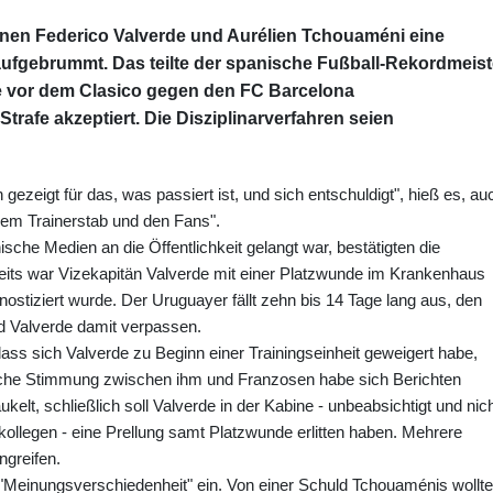
hnen Federico Valverde und Aurélien Tchouaméni eine
 aufgebrummt. Das teilte der spanische Fußball-Rekordmeist
die vor dem Clasico gegen den FC Barcelona
trafe akzeptiert. Die Disziplinarverfahren seien
ezeigt für das, was passiert ist, und sich entschuldigt", hieß es, au
dem Trainerstab und den Fans".
sche Medien an die Öffentlichkeit gelangt war, bestätigten die
Streits war Vizekapitän Valverde mit einer Platzwunde im Krankenhaus
ostiziert wurde. Der Uruguayer fällt zehn bis 14 Tage lang aus, den
d Valverde damit verpassen.
dass sich Valverde zu Beginn einer Trainingseinheit geweigert habe,
iche Stimmung zwischen ihm und Franzosen habe sich Berichten
lt, schließlich soll Valverde in der Kabine - unbeabsichtigt und nic
ollegen - eine Prellung samt Platzwunde erlitten haben. Mehrere
ngreifen.
Meinungsverschiedenheit" ein. Von einer Schuld Tchouaménis wollte