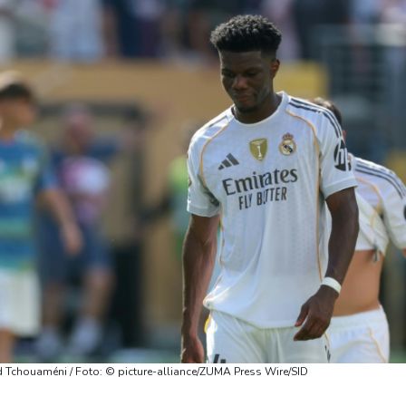
nd Tchouaméni / Foto: © picture-alliance/ZUMA Press Wire/SID