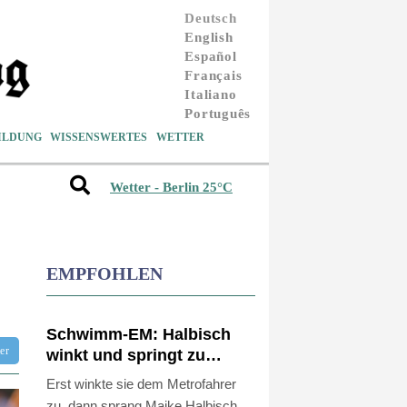
Deutsch
English
Español
Français
Italiano
Português
ILDUNG
WISSENSWERTES
WETTER
Wetter - Berlin 25°C
EMPFOHLEN
Schwimm-EM: Halbisch
tter
winkt und springt zu
Bronze
Erst winkte sie dem Metrofahrer
zu, dann sprang Maike Halbisch