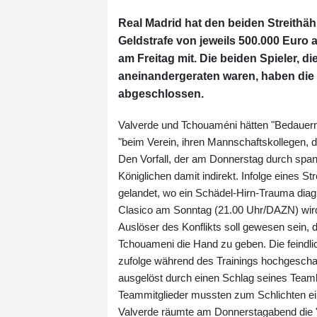
Real Madrid hat den beiden Streithä
Geldstrafe von jeweils 500.000 Euro
am Freitag mit. Die beiden Spieler, 
aneinandergeraten waren, haben die S
abgeschlossen.
Valverde und Tchouaméni hätten "Bedauern g
"beim Verein, ihren Mannschaftskollegen, 
Den Vorfall, der am Donnerstag durch spani
Königlichen damit indirekt. Infolge eines 
gelandet, wo ein Schädel-Hirn-Trauma diagn
Clasico am Sonntag (21.00 Uhr/DAZN) wir
Auslöser des Konflikts soll gewesen sein, 
Tchouameni die Hand zu geben. Die feindl
zufolge während des Trainings hochgeschauke
ausgelöst durch einen Schlag seines Teamk
Teammitglieder mussten zum Schlichten ei
Valverde räumte am Donnerstagabend die "