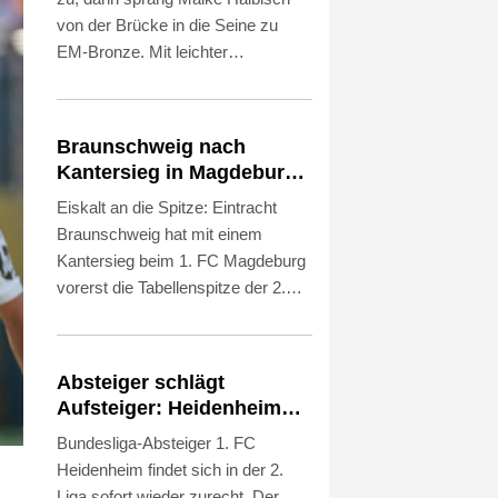
von der Brücke in die Seine zu
EM-Bronze. Mit leichter
Verzögerung katapultierte sich die
21 Jahre alte Klippenspringerin im
letzten Durchgang bei der
Braunschweig nach
Europameisterschaft in Paris noch
Kantersieg in Magdeburg
vom sechsten auf den dritten Platz.
an der Spitze
Eiskalt an die Spitze: Eintracht
Braunschweig hat mit einem
Kantersieg beim 1. FC Magdeburg
vorerst die Tabellenspitze der 2.
Bundesliga erobert. Nach einer
denkwürdigen ersten Halbzeit hieß
es am Ende 6:1 (4:0) für die klar
Absteiger schlägt
überlegenen Gäste. Kurios: Auch
Aufsteiger: Heidenheim
im Vorjahr war die Eintracht mit
siegt turbulent
Bundesliga-Absteiger 1. FC
einem Sieg in Magdeburg
Heidenheim findet sich in der 2.
gestartet, damals hieß es aber
Liga sofort wieder zurecht. Der