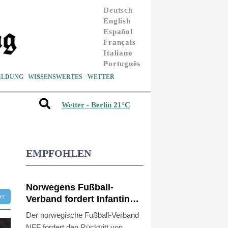
Deutsch
English
Español
Français
Italiano
Português
ILDUNG
WISSENSWERTES
WETTER
Wetter - Berlin 21°C
EMPFOHLEN
Norwegens Fußball-
tter
Verband fordert Infantinos
Rücktritt
Der norwegische Fußball-Verband
NFF fordert den Rücktritt von