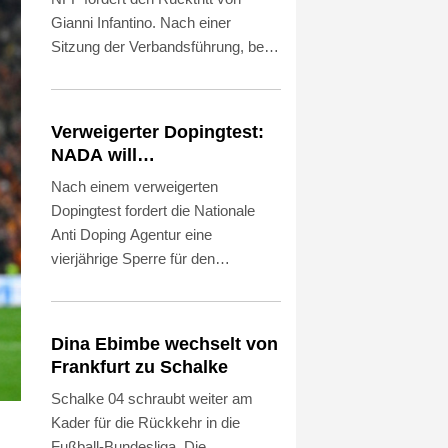
Gianni Infantino. Nach einer
Sitzung der Verbandsführung, bei
der insbesondere die Zukunft des
umstrittenen FIFA-Chefs erörtert
wurde, sagte die NFF-Vorsitzende
Verweigerter Dopingtest:
Lise Klaveness auf einer
NADA will
Pressekonferenz: "Wir werden den
Vierjahressperre für
Nach einem verweigerten
FIFA-Präsidenten jetzt zum
Ansah
Dopingtest fordert die Nationale
Rücktritt auffordern."
Anti Doping Agentur eine
vierjährige Sperre für den
deutschen 100-m-Rekordhalter
Owen Ansah. Diesen
Sanktionsvorschlag teilte die
Dina Ebimbe wechselt von
NADA am Freitag mit. Wird er
Frankfurt zu Schalke
akzeptiert, reduziert sich die Dauer
Schalke 04 schraubt weiter am
automatisch auf drei Jahre.
Kader für die Rückkehr in die
Fußball-Bundesliga. Die