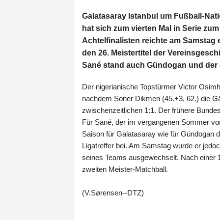
Galatasaray Istanbul um Fußball-Na
hat sich zum vierten Mal in Serie z
Achtelfinalisten reichte am Samstag 
den 26. Meistertitel der Vereinsgesc
Sané stand auch Gündogan und der geb
Der nigerianische Topstürmer Victor Osimhe
nachdem Soner Dikmen (45.+3, 62.) die Gäs
zwischenzeitlichen 1:1. Der frühere Bundes
Für Sané, der im vergangenen Sommer vom F
Saison für Galatasaray wie für Gündogan der
Ligatreffer bei. Am Samstag wurde er jed
seines Teams ausgewechselt. Nach einer 1
zweiten Meister-Matchball.
(V.Sørensen--DTZ)