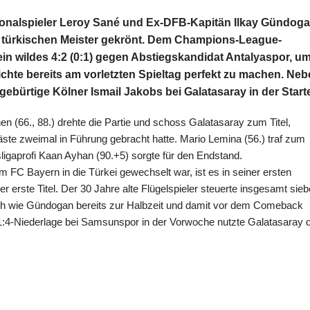
tionalspieler Leroy Sané und Ex-DFB-Kapitän Ilkay Gündog
um türkischen Meister gekrönt. Dem Champions-League-
ein wildes 4:2 (0:1) gegen Abstiegskandidat Antalyaspor, u
hichte bereits am vorletzten Spieltag perfekt zu machen. Ne
ürtige Kölner Ismail Jakobs bei Galatasaray in der Starte
n (66., 88.) drehte die Partie und schoss Galatasaray zum Titel,
te zweimal in Führung gebracht hatte. Mario Lemina (56.) traf zum
ligaprofi Kaan Ayhan (90.+5) sorgte für den Endstand.
C Bayern in die Türkei gewechselt war, ist es in seiner ersten
 erste Titel. Der 30 Jahre alte Flügelspieler steuerte insgesamt sie
och wie Gündogan bereits zur Halbzeit und damit vor dem Comeback
:4-Niederlage bei Samsunspor in der Vorwoche nutzte Galatasaray 