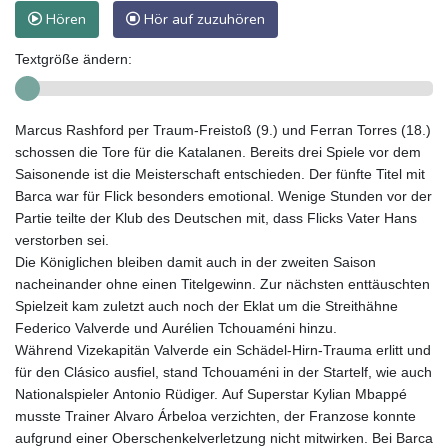
Hören
Hör auf zuzuhören
Textgröße ändern:
Marcus Rashford per Traum-Freistoß (9.) und Ferran Torres (18.)
schossen die Tore für die Katalanen. Bereits drei Spiele vor dem
Saisonende ist die Meisterschaft entschieden. Der fünfte Titel mit
Barca war für Flick besonders emotional. Wenige Stunden vor der
Partie teilte der Klub des Deutschen mit, dass Flicks Vater Hans
verstorben sei.
Die Königlichen bleiben damit auch in der zweiten Saison
nacheinander ohne einen Titelgewinn. Zur nächsten enttäuschten
Spielzeit kam zuletzt auch noch der Eklat um die Streithähne
Federico Valverde und Aurélien Tchouaméni hinzu.
Während Vizekapitän Valverde ein Schädel-Hirn-Trauma erlitt und
für den Clásico ausfiel, stand Tchouaméni in der Startelf, wie auch
Nationalspieler Antonio Rüdiger. Auf Superstar Kylian Mbappé
musste Trainer Alvaro Árbeloa verzichten, der Franzose konnte
aufgrund einer Oberschenkelverletzung nicht mitwirken. Bei Barca